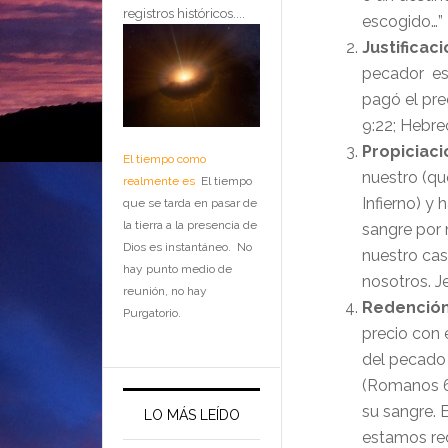
registros históricos....
escogido…”
Justificac
pecador es 
pagó el pre
9:22; Hebre
Propiciac
El tiempo como
nuestro (que
realmente es
El tiempo
Infierno) y
que se tarda en pasar de
la tierra a la presencia de
sangre por 
Dios es instantáneo. No
nuestro cas
hay punto medio de
nosotros. J
reunión, no hay
Redenció
Purgatorio.
precio con 
del pecado
(Romanos 6:2
su sangre. 
LO MÁS LEÍDO
estamos re