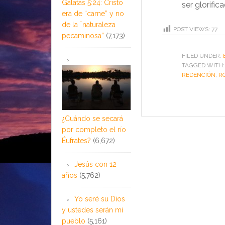
Gálatas 5:24: Cristo
ser glorifi
era de “carne” y no
de la ¨naturaleza
POST VIEWS:
77
pecaminosa”
(7,173)
FILED UNDER:
TAGGED WITH
REDENCIÓN
,
R
¿Cuándo se secará
por completo el río
Éufrates?
(6,672)
Jesús con 12
años
(5,762)
Yo seré su Dios
y ustedes serán mi
pueblo
(5,161)