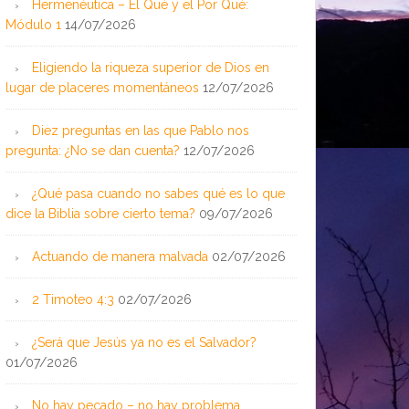
Hermenéutica – El Qué y el Por Qué:
Módulo 1
14/07/2026
Eligiendo la riqueza superior de Dios en
lugar de placeres momentáneos
12/07/2026
Diez preguntas en las que Pablo nos
pregunta: ¿No se dan cuenta?
12/07/2026
¿Qué pasa cuando no sabes qué es lo que
dice la Biblia sobre cierto tema?
09/07/2026
Actuando de manera malvada
02/07/2026
2 Timoteo 4:3
02/07/2026
¿Será que Jesús ya no es el Salvador?
01/07/2026
No hay pecado – no hay problema