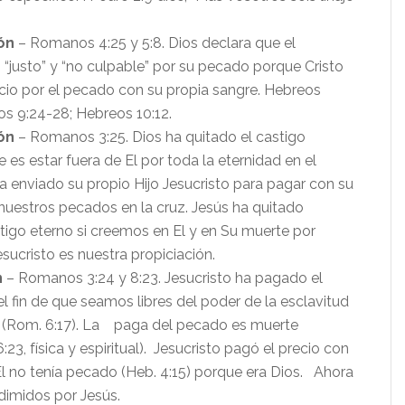
ión
– Romanos 4:25 y 5:8. Dios declara que el
“justo” y “no culpable” por su pecado porque Cristo
cio por el pecado con su propia sangre. Hebreos
os 9:24-28; Hebreos 10:12.
ión
– Romanos 3:25. Dios ha quitado el castigo
 es estar fuera de El por toda la eternidad en el
 ha enviado su propio Hijo Jesucristo para pagar con su
nuestros pecados en la cruz. Jesús ha quitado
tigo eterno si creemos en El y en Su muerte por
esucristo es nuestra propiciación.
n
– Romanos 3:24 y 8:23. Jesucristo ha pagado el
el fin de que seamos libres del poder de la esclavitud
 (Rom. 6:17). La paga del pecado es muerte
3, física y espiritual). Jesucristo pagó el precio con
El no tenía pecado (Heb. 4:15) porque era Dios. Ahora
dimidos por Jesús.