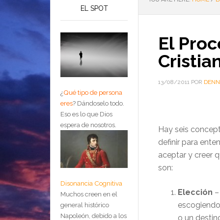
EL SPOT
El Proc
Cristia
13/08/2011
POR
DENN
¿
Qué tipo de persona
eres
?
Dándoselo todo.
Eso es lo que Dios
espera de nosotros.
Hay seis concept
definir para ente
aceptar y creer 
son:
Disonancia Cognitiva
Elección
–
Muchos creen en el
escogiendo 
general histórico
Napoleón, debido a los
o un destino