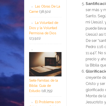
Santificac
Las Obras De La
ser más y m
Carne
(38,501)
Santo. Segú
mi (Jesús),
La Voluntad de
Dios y la Voluntad
puede lleva
Permisiva de Dios
(Jesús) así
(23,921)
De ser “sant
Pedro 1:16 
11:44)”. No
precio y ah
la Biblia qu
Glorificac
creyente de
Siete Familias de la
Cristo y ser
Biblia: Guía de
glorificado
Estudio
(18,755)
Monte de la
Jesucristo
El Problema con