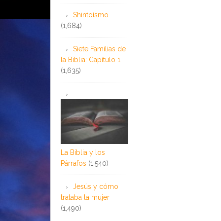
Shintoísmo
(1,684)
Siete Familias de
la Biblia: Capítulo 1
(1,635)
La Biblia y los
Párrafos
(1,540)
Jesús y cómo
trataba la mujer
(1,490)