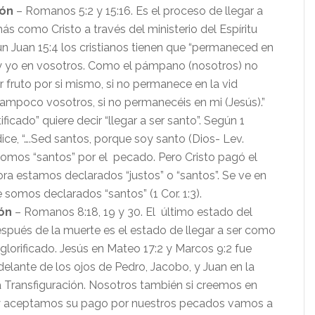
ión
– Romanos 5:2 y 15:16. Es el proceso de llegar a
ás como Cristo a través del ministerio del Espíritu
n Juan 15:4 los cristianos tienen que “permaneced en
 y yo en vosotros. Como el pámpano (nosotros) no
r fruto por si mismo, si no permanece en la vid
 tampoco vosotros, si no permanecéis en mi (Jesús).”
ificado” quiere decir “llegar a ser santo”. Según 1
dice, “….Sed santos, porque soy santo (Dios- Lev.
 somos “santos” por el pecado. Pero Cristo pagó el
ora estamos declarados “justos” o “santos”. Se ve en
e somos declarados “santos” (1 Cor. 1:3).
ión
– Romanos 8:18, 19 y 30. El último estado del
spués de la muerte es el estado de llegar a ser como
 glorificado. Jesús en Mateo 17:2 y Marcos 9:2 fue
 delante de los ojos de Pedro, Jacobo, y Juan en la
 Transfiguración. Nosotros también si creemos en
 y aceptamos su pago por nuestros pecados vamos a