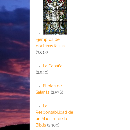
Ejemplos de
doctrinas falsas
(3,013)
La Cabaña
(2,940)
El plan de
Satanás
(2,536)
La
Responsabilidad de
un Maestro de la
Biblia
(2,100)