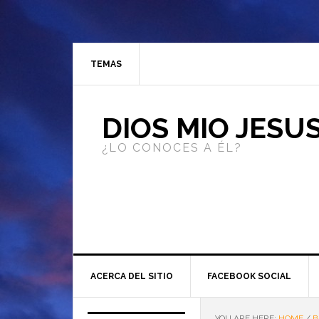
TEMAS
DIOS MIO JESU
¿LO CONOCES A ÉL?
ACERCA DEL SITIO
FACEBOOK SOCIAL
YOU ARE HERE:
HOME
/
B