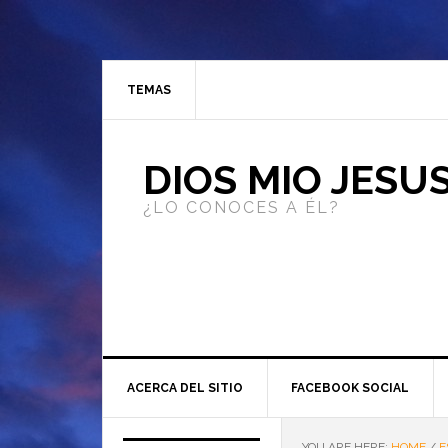
TEMAS
DIOS MIO JESU
¿LO CONOCES A ÉL?
ACERCA DEL SITIO
FACEBOOK SOCIAL
YOU ARE HERE:
HOME
/
E