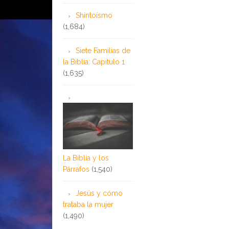
Shintoísmo
(1,684)
Siete Familias de
la Biblia: Capítulo 1
(1,635)
La Biblia y los
Párrafos
(1,540)
Jesús y cómo
trataba la mujer
(1,490)