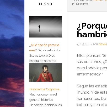
EL SPOT
EL MUNDO?
¿Porqu
hambri
17/08/2011
POR
DENN
¿
Qué tipo de persona
eres
?
Dándoselo todo.
Ellos piensan,
“Si
Eso es lo que Dios
espera de nosotros.
sus oraciones, ¿
pero todavía per
enfermedad?
“
Según las estadí
Disonancia Cognitiva
mundo. Y de esta
Muchos creen en el
hambrientos. De
general histórico
existen ya en el p
Napoleón, debido a los