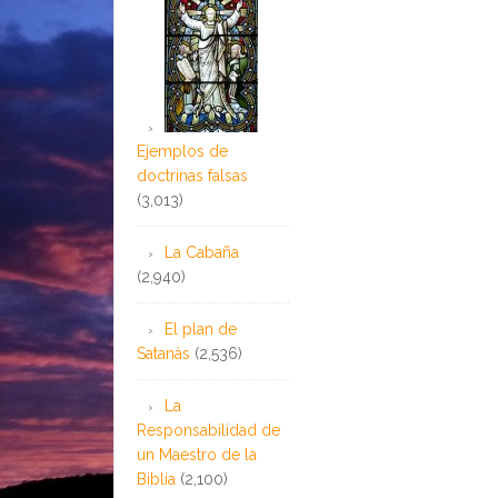
Ejemplos de
doctrinas falsas
(3,013)
La Cabaña
(2,940)
El plan de
Satanás
(2,536)
La
Responsabilidad de
un Maestro de la
Biblia
(2,100)