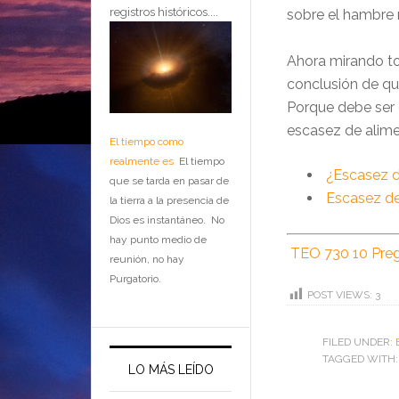
registros históricos....
sobre el hambre 
Ahora mirando tod
conclusión de qu
Porque debe ser 
escasez de alime
El tiempo como
realmente es
El tiempo
¿Escasez 
que se tarda en pasar de
Escasez de
la tierra a la presencia de
Dios es instantáneo. No
hay punto medio de
TEO 730 10 Pregu
reunión, no hay
Purgatorio.
POST VIEWS:
3
FILED UNDER:
TAGGED WITH
LO MÁS LEÍDO