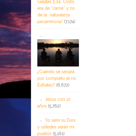
Gálatas 5:24: Cristo
era de “carne” y no
de la ¨naturaleza
pecaminosa”
(7,174)
¿Cuándo se secará
por completo el río
Éufrates?
(6,672)
Jesús con 12
años
(5,762)
Yo seré su Dios
y ustedes serán mi
pueblo
(5,161)