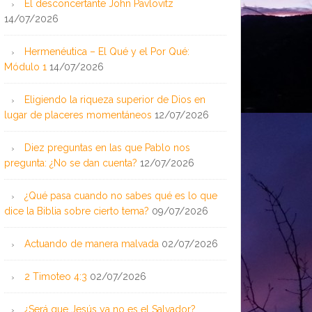
El desconcertante John Pavlovitz
14/07/2026
Hermenéutica – El Qué y el Por Qué:
Módulo 1
14/07/2026
Eligiendo la riqueza superior de Dios en
lugar de placeres momentáneos
12/07/2026
Diez preguntas en las que Pablo nos
pregunta: ¿No se dan cuenta?
12/07/2026
¿Qué pasa cuando no sabes qué es lo que
dice la Biblia sobre cierto tema?
09/07/2026
Actuando de manera malvada
02/07/2026
2 Timoteo 4:3
02/07/2026
¿Será que Jesús ya no es el Salvador?