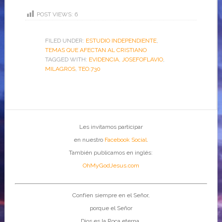
POST VIEWS:
6
FILED UNDER:
ESTUDIO INDEPENDIENTE
,
TEMAS QUE AFECTAN AL CRISTIANO
TAGGED WITH:
EVIDENCIA
,
JOSEFOFLAVIO
,
MILAGROS
,
TEO.730
Les invitamos participar
en nuestro
Facebook Social
.
También publicamos en inglés:
OhMyGodJesus.com
Confíen siempre en el Señor,
porque el Señor
Dios es la Roca eterna.