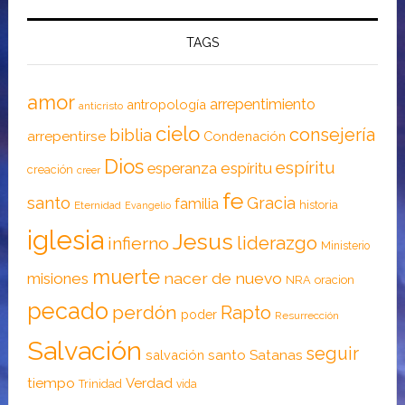
TAGS
amor
arrepentimiento
antropología
anticristo
cielo
consejería
biblia
arrepentirse
Condenación
Dios
espíritu
esperanza
espíritu
creación
creer
fe
santo
Gracia
familia
historia
Eternidad
Evangelio
iglesia
Jesus
liderazgo
infierno
Ministerio
muerte
nacer de nuevo
misiones
NRA
oracion
pecado
perdón
Rapto
poder
Resurrección
Salvación
seguir
santo
Satanas
salvación
tiempo
Verdad
Trinidad
vida