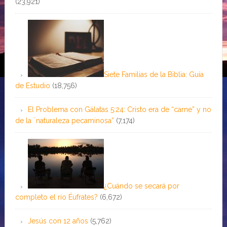
(23,921)
Siete Familias de la Biblia: Guía
de Estudio
(18,756)
El Problema con Gálatas 5:24: Cristo era de “carne” y no
de la ¨naturaleza pecaminosa”
(7,174)
¿Cuándo se secará por
completo el río Éufrates?
(6,672)
Jesús con 12 años
(5,762)