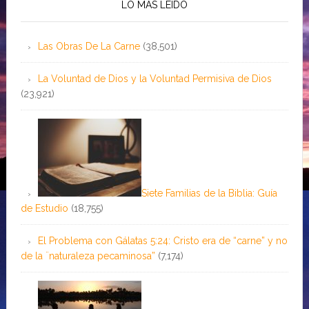
LO MÁS LEÍDO
Las Obras De La Carne
(38,501)
La Voluntad de Dios y la Voluntad Permisiva de Dios
(23,921)
Siete Familias de la Biblia: Guía
de Estudio
(18,755)
El Problema con Gálatas 5:24: Cristo era de “carne” y no
de la ¨naturaleza pecaminosa”
(7,174)