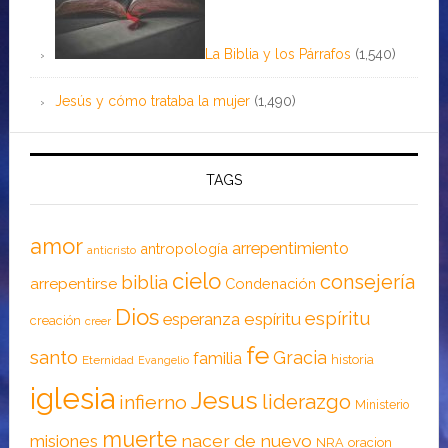
La Biblia y los Párrafos
(1,540)
Jesús y cómo trataba la mujer
(1,490)
TAGS
amor
arrepentimiento
antropología
anticristo
cielo
consejería
biblia
arrepentirse
Condenación
Dios
espíritu
esperanza
espíritu
creación
creer
fe
santo
Gracia
familia
historia
Eternidad
Evangelio
iglesia
Jesus
liderazgo
infierno
Ministerio
muerte
nacer de nuevo
misiones
NRA
oracion