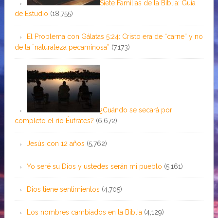
Siete Familias de la Biblia: Guía
de Estudio
(18,755)
El Problema con Gálatas 5:24: Cristo era de “carne” y no
de la ¨naturaleza pecaminosa”
(7,173)
¿Cuándo se secará por
completo el río Éufrates?
(6,672)
Jesús con 12 años
(5,762)
Yo seré su Dios y ustedes serán mi pueblo
(5,161)
Dios tiene sentimientos
(4,705)
Los nombres cambiados en la Biblia
(4,129)