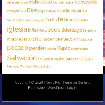
cielo
consejería
biblia
arrepentirse
Condenación
Dios
espíritu
esperanza
espíritu
creación
creer
fe
santo
Gracia
familia
historia
Eternidad
Evangelio
iglesia
Jesus
liderazgo
infierno
Ministerio
muerte
nacer de nuevo
misiones
NRA
oracion
pecado
perdón
Rapto
poder
Resurrección
Salvación
seguir
santo
Satanas
salvación
tiempo
Verdad
Trinidad
vida
Copyright © 2026 ·
News Pro Theme
on
Genesis
Framework
·
WordPress
·
Log in