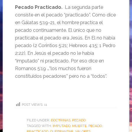
Pecado Practicado.
La segunda parte
consiste en el pecado “practicado”. Como dice
en Gálatas 5:19-21, el hombre practíca el
pecado continuamente. El único que no
practicaba el pecado era Jesús. En El no había
pecado (2 Corintios 5:21; Hebreos 4:15; 1 Pedro
2:22). En Jesús el pecado no le había
“imputado” ni practicado. Por eso dice en
Romanos 5:19 …”los muchos fueron
constituidos pecadores” pero no a “todos”.
POST VIEWS:
11
FILED UNDER:
DOCTRINAS
,
PECADO
TAGGED WITH:
IMPUTADO
,
MUERTE
,
PECADO
,
PRACTICADO
,
QUEBRANTAR
,
VALORES