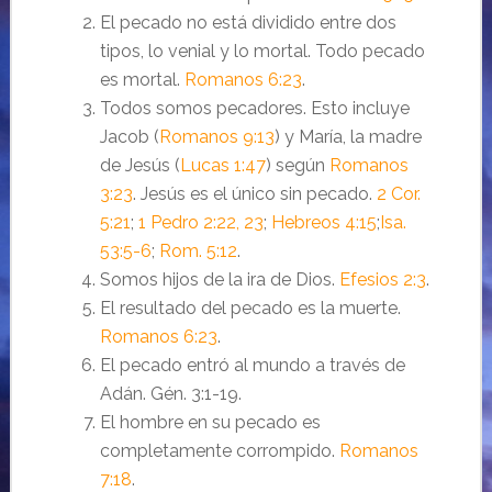
El pecado no está dividido entre dos
tipos, lo venial y lo mortal. Todo pecado
es mortal.
Romanos 6:23
.
Todos somos pecadores. Esto incluye
Jacob (
Romanos 9:13
) y María, la madre
de Jesús (
Lucas 1:47
) según
Romanos
3:23
. Jesús es el único sin pecado.
2 Cor.
5:21
;
1 Pedro 2:22, 23
;
Hebreos 4:15
;
Isa.
53:5-6
;
Rom. 5:12
.
Somos hijos de la ira de Dios.
Efesios 2:3
.
El resultado del pecado es la muerte.
Romanos 6:23
.
El pecado entró al mundo a través de
Adán. Gén. 3:1-19.
El hombre en su pecado es
completamente corrompido.
Romanos
7:18
.