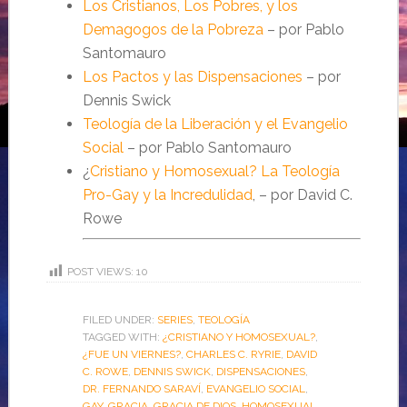
Los Cristianos, Los Pobres, y los
Demagogos de la Pobreza
– por Pablo
Santomauro
Los Pactos y las Dispensaciones
– por
Dennis Swick
Teología de la Liberación y el Evangelio
Social
– por Pablo Santomauro
¿
Cristiano y Homosexual? La Teología
Pro-Gay y la Incredulidad
, – por David C.
Rowe
POST VIEWS:
10
FILED UNDER:
SERIES
,
TEOLOGÍA
TAGGED WITH:
¿CRISTIANO Y HOMOSEXUAL?
,
¿FUE UN VIERNES?
,
CHARLES C. RYRIE
,
DAVID
C. ROWE
,
DENNIS SWICK
,
DISPENSACIONES
,
DR. FERNANDO SARAVÍ
,
EVANGELIO SOCIAL
,
GAY
,
GRACIA
,
GRACIA DE DIOS
,
HOMOSEXUAL
,