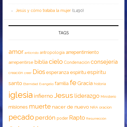
Jesús y cómo trataba la mujer
(1,490)
TAGS
amor
arrepentimiento
antropología
anticristo
cielo
consejería
biblia
arrepentirse
Condenación
Dios
espíritu
esperanza
espíritu
creación
creer
fe
santo
Gracia
familia
historia
Eternidad
Evangelio
iglesia
Jesus
liderazgo
infierno
Ministerio
muerte
nacer de nuevo
misiones
NRA
oracion
pecado
perdón
Rapto
poder
Resurrección