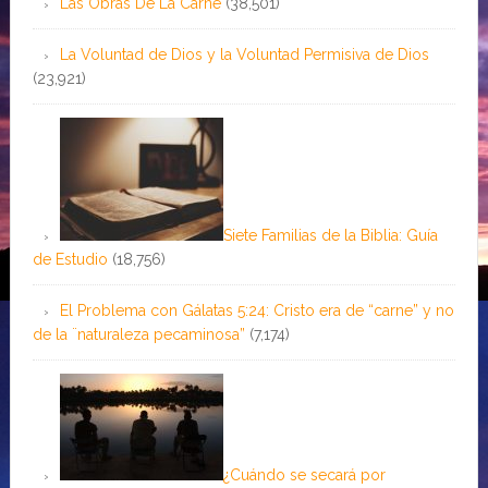
Las Obras De La Carne
(38,501)
La Voluntad de Dios y la Voluntad Permisiva de Dios
(23,921)
Siete Familias de la Biblia: Guía
de Estudio
(18,756)
El Problema con Gálatas 5:24: Cristo era de “carne” y no
de la ¨naturaleza pecaminosa”
(7,174)
¿Cuándo se secará por