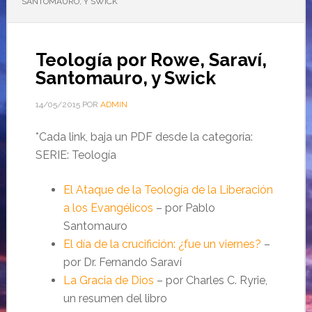
SANTOMAURO, Y SWICK
Teología por Rowe, Saraví,
Santomauro, y Swick
14/05/2015
POR
ADMIN
*Cada link, baja un PDF desde la categoría:
SERIE: Teología
El Ataque de la Teología de la Liberación
a los Evangélicos
– por Pablo
Santomauro
El día de la crucifición: ¿fue un viernes?
–
por Dr. Fernando Saraví
La Gracia de Dios
– por Charles C. Ryrie,
un resumen del libro