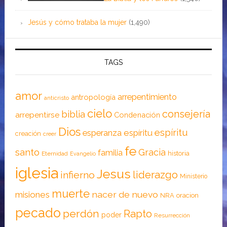
Jesús y cómo trataba la mujer
(1,490)
TAGS
amor
arrepentimiento
antropología
anticristo
cielo
consejería
biblia
arrepentirse
Condenación
Dios
espíritu
esperanza
espíritu
creación
creer
fe
santo
Gracia
familia
historia
Eternidad
Evangelio
iglesia
Jesus
liderazgo
infierno
Ministerio
muerte
nacer de nuevo
misiones
NRA
oracion
pecado
perdón
Rapto
poder
Resurrección