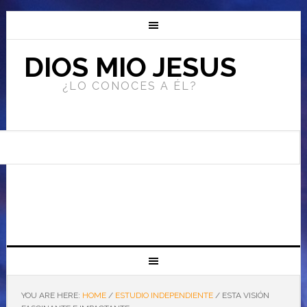
DIOS MIO JESUS
¿LO CONOCES A ÉL?
YOU ARE HERE:
HOME
/
ESTUDIO INDEPENDIENTE
/
ESTA VISIÓN