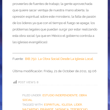
proveerles de fuentes de trabajo; la gente aprovechada
que quiere sacar ventaja de nuestra mano abierta; la
opresión espiritual sobre este ministerio, la falta de pasión
de los lideres ya que con el tiempo el fuego se apaga; los
problemas legales que puedan surgir por estar realizando
esta obra social (ya que en México el gobierno controla a
las iglesias evangélicas).
Fuente:
BIB.750. La Obra Social Desde La Iglesia Local.
Última modificación: Friday, 21 de October de 2011, 19:06
POST VIEWS:
8
FILED UNDER:
ESTUDIO INDEPENDIENTE
,
OBRA
SOCIAL
TAGGED WITH:
ESPIRITUAL
,
IGLESIA
,
LÍDER
,
NAZARENO
,
PIRÁMIDE
,
SATÁNICA
,
TEPOROCHO