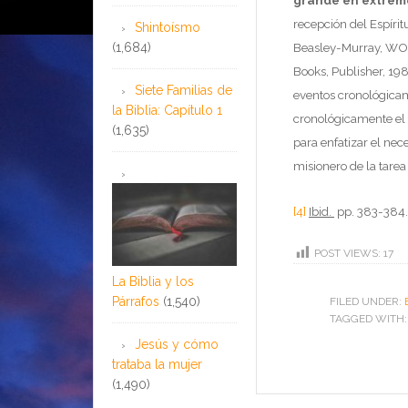
grande en extrem
recepción del Espíri
Shintoísmo
(1,684)
Beasley-Murray, W
Books, Publisher, 19
Siete Familias de
eventos cronológicame
la Biblia: Capítulo 1
cronológicamente el E
(1,635)
para enfatizar el nec
misionero de la tarea 
[4]
Ibid.
pp. 383-384.
POST VIEWS:
17
La Biblia y los
Párrafos
(1,540)
FILED UNDER:
TAGGED WITH
Jesús y cómo
trataba la mujer
(1,490)