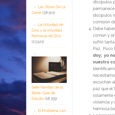
discípulos 
Las Obras De La
permanece d
Carne
(38,501)
discípulos 
comisión de 
La Voluntad de
Debe haber 
Dios y la Voluntad
común y sin
Permisiva de Dios
(23,921)
sufrió tanta
Paz. Poco t
doy; yo no
vuestro co
identificam
necesitamos
escuchan al
Siete Familias de la
paz que el 
Biblia: Guía de
solamente e
Estudio
(18,755)
violencia y 
hermosa be
El Problema con