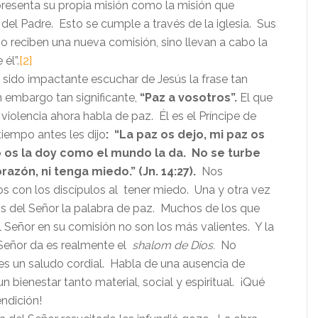
presenta su propia misión como la misión que
el Padre. Esto se cumple a través de la iglesia. Sus
no reciben una nueva comisión, sino llevan a cabo la
él”.
[2]
sido impactante escuchar de Jesús la frase tan
 embargo tan significante,
“Paz a vosotros”.
El que
 violencia ahora habla de paz. Él es el Príncipe de
iempo antes les dijo
: “La paz os dejo, mi paz os
 os la doy como el mundo la da. No se turbe
razón, ni tenga miedo.” (Jn. 14:27).
Nos
os con los discípulos al tener miedo. Una y otra vez
 del Señor la palabra de paz. Muchos de los que
 Señor en su comisión no son los más valientes. Y la
Señor da es realmente el
shalom de Dios.
No
s un saludo cordial. Habla de una ausencia de
un bienestar tanto material, social y espiritual. ¡Qué
ndición!