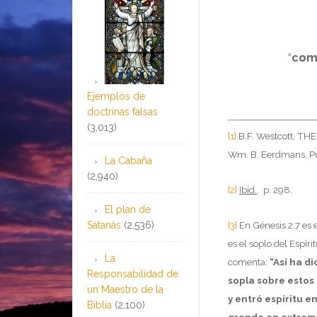
“
como
Ejemplos de
doctrinas falsas
(3,013)
[1]
B.F. Westcott, T
Wm. B. Eerdmans, Pu
La Cabaña
(2,940)
[2]
Ibid.,
p. 298.
El plan de
Satanás
(2,536)
[3]
En Génesis 2:7 es e
es el soplo del Espíri
La
comenta:
“Así ha di
Responsabilidad de
sopla sobre estos
un Maestro de la
y entró espíritu en
Biblia
(2,100)