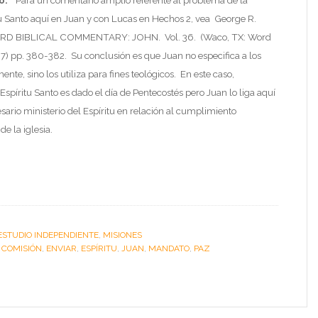
o.”
Para un comentario amplio referente al problema de la
tu Santo aquí en Juan y con Lucas en Hechos 2, vea George R.
ORD BIBLICAL COMMENTARY: JOHN. Vol. 36. (Waco, TX: Word
87) pp. 380-382. Su conclusión es que Juan no especifica a los
nte, sino los utiliza para fines teológicos. En este caso,
spíritu Santo es dado el día de Pentecostés pero Juan lo liga aquí
esario ministerio del Espíritu en relación al cumplimiento
de la iglesia.
ESTUDIO INDEPENDIENTE
,
MISIONES
:
COMISIÓN
,
ENVIAR
,
ESPÍRITU
,
JUAN
,
MANDATO
,
PAZ