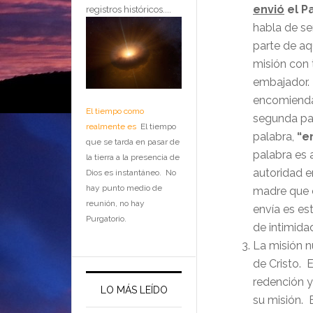
envió
el Pa
registros históricos....
habla de se
parte de aq
misión con 
embajador. 
encomienda.
El tiempo como
segunda par
realmente es
El tiempo
palabra,
“e
que se tarda en pasar de
palabra es 
la tierra a la presencia de
autoridad e
Dios es instantáneo. No
hay punto medio de
madre que e
reunión, no hay
envía es es
Purgatorio.
de intimidad
La misión n
de Cristo. 
redención y
LO MÁS LEÍDO
su misión. 