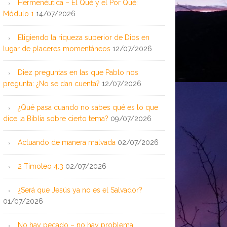
Hermenéutica – El Qué y el Por Qué:
Módulo 1
14/07/2026
Eligiendo la riqueza superior de Dios en
lugar de placeres momentáneos
12/07/2026
Diez preguntas en las que Pablo nos
pregunta: ¿No se dan cuenta?
12/07/2026
¿Qué pasa cuando no sabes qué es lo que
dice la Biblia sobre cierto tema?
09/07/2026
Actuando de manera malvada
02/07/2026
2 Timoteo 4:3
02/07/2026
¿Será que Jesús ya no es el Salvador?
01/07/2026
No hay pecado – no hay problema