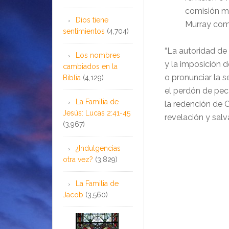
comisión mi
Dios tiene
Murr
sentimientos
(4,704)
“La autoridad de
Los nombres
y la imposición de
cambiados en la
o pronunciar la 
Biblia
(4,129)
el perdón de peca
La Familia de
la redención de C
Jesús: Lucas 2:41-45
revelación y salv
(3,967)
¿Indulgencias
otra vez?
(3,829)
La Familia de
Jacob
(3,560)