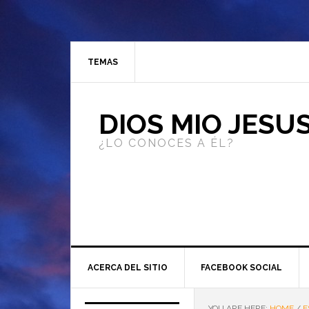
TEMAS
DIOS MIO JESU
¿LO CONOCES A ÉL?
ACERCA DEL SITIO
FACEBOOK SOCIAL
YOU ARE HERE:
HOME
/
E