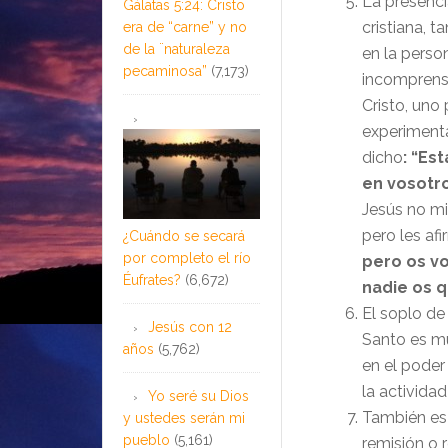
La presenci
Gálatas 5:24: Cristo
cristiana, 
era de “carne” y no
de la ¨naturaleza
en la perso
pecaminosa”
(7,173)
incomprensi
Cristo, uno
experimen
dicho
: “Es
en vosotro
Jesús no min
pero les af
¿Cuándo se secará
por completo el río
pero os vo
Éufrates?
(6,672)
nadie os q
El soplo de 
Jesús con 12
Santo es mu
años
(5,762)
en el poder
la actividad
Yo seré su Dios
También es 
y ustedes serán mi
pueblo
(5,161)
remisión o 