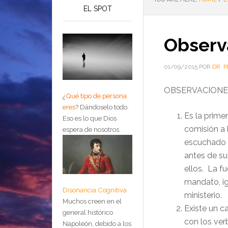
EL SPOT
Observ
01/09/2015
POR
DR. 
OBSERVACIONES
¿
Qué tipo de persona
eres
?
Dándoselo todo.
Es la prime
Eso es lo que Dios
comisión a 
espera de nosotros.
escuchado d
antes de su
ellos. La f
mandato, ig
Disonancia Cognitiva
ministerio.
Muchos creen en el
Existe un c
general histórico
con los ve
Napoleón, debido a los