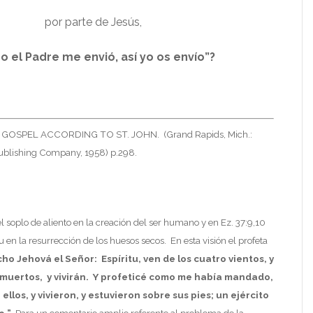
por parte de Jesús,
 el Padre me envió, así yo os envío”?
HE GOSPEL ACCORDING TO ST. JOHN. (Grand Rapids, Mich.:
blishing Company, 1958) p.298.
l soplo de aliento en la creación del ser humano y en Ez. 37:9,10
tu en la resurrección de los huesos secos. En esta visión el profeta
cho Jehová el Señor: Espíritu, ven de los cuatro vientos, y
 muertos, y vivirán. Y profeticé como me había mandado,
 ellos, y vivieron, y estuvieron sobre sus pies; un ejército