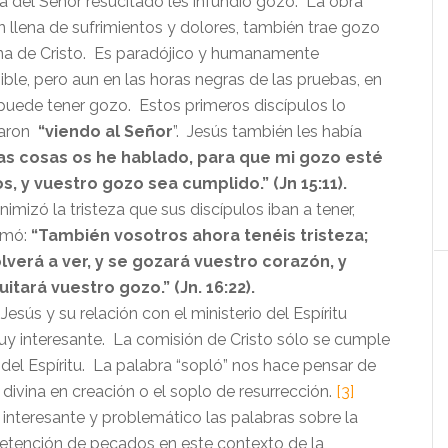
a del Señor resucitado les infundió gozo. La obra
tan llena de sufrimientos y dolores, también trae gozo
na de Cristo. Es paradójico y humanamente
ble, pero aun en las horas negras de las pruebas, en
 puede tener gozo. Estos primeros discípulos lo
taron
“viendo al Señor
”. Jesús también les había
tas cosas os he hablado, para que mi gozo esté
s, y vuestro gozo sea cumplido.” (Jn 15:11).
imizó la tristeza que sus discípulos iban a tener,
irmó:
“También vosotros ahora tenéis tristeza;
lverá a ver, y se gozará vuestro corazón, y
uitará vuestro gozo.”
(Jn. 16:22).
Jesús y su relación con el ministerio del Espíritu
y interesante. La comisión de Cristo sólo se cumple
 del Espíritu. La palabra “sopló” nos hace pensar de
 divina en creación o el soplo de resurrección.
[3]
interesante y problemático las palabras sobre la
retención de pecados en este contexto de la