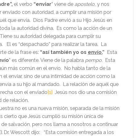
dre”,
el verbo
“enviar
” viene de
apostelo,
y nos
r enviado con autoridad, a cumplir una misión por
uél que envía. Dios Padre envió a su Hijo Jesús en
toda la autoridad divina. Es como la acción de un
Tiene su autoridad delegada para cumplir su
 El es “despachado” para realizar la tarea. La
te de la frase es:
“así también yo os
envío.
”
Esta
nvío
” es diferente. Viene de la palabra
pempo.
Esta
aún más común en el envío. No habla tanto de la
n el enviar, sino de una intimidad de acción como la
nvía a su hijo al mandado. La relación de aquél que
trecha con el enviado
[1]
Jesús nos dio una comisión
 de relación.
uestra no es una nueva misión, separada de la misión
Es cierto que Jesús cumplió su misión única de
 de salvación, pero nos llama a nosotros a continuar
El Dr. Wescott dijo: “Esta comisión entregada a los