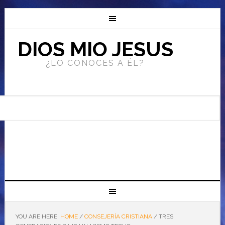
DIOS MIO JESUS
¿LO CONOCES A ÉL?
YOU ARE HERE:
HOME
/
CONSEJERÍA CRISTIANA
/
TRES