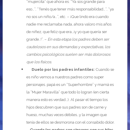
“mujercita” que ahora es: “Ya sos grande para
eso…”, “Tenés que tener más responsabilidad…”, “ya
no sos un niño/a…”, etc. – ¡Que lindo era cuando
nadie me reclamaba nada, ahora valoro mis años
de niñez, que feliz que era…¡y yo que quería ser
grande..!”. –
En esta etapa los padres deben ser
cautelosos en sus demandas y expectativas, los
cambios psicológicos suelen ser más dolorosos
que los físicos.
Duelo por los padres infantiles:
Cuando se
es niño vemos a nuestros padres como super
personajes. papá es un “Superhombre” y mamá es
la “Mujer Maravilla” que todo lo logran (en cierta
manera esto es verdad…). Al pasar el tiempo los
hijos descubren que sus padres son de carne y
hueso, muchas veces débiles…y la imagen que
tenía de ellos se desmorona con el consabido dolor.
–
Cuando los padres son sinceros con sus hijos,