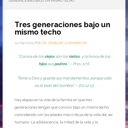
GENERACIONES BAJO UN MISMO TECHO
Tres generaciones bajo un
mismo techo
01/09/2015
POR
DR. OSVALDO JUAN MACCIO
“Corona de los
viejos
son los
nietos
, y la honra de los
hijos
sus
padres
.” – Prov. 17:6
“Teme a Dios y guarda sus mandamientos, porque esto
es el todo del hombre.” – Ecl.12:13
Hay etapas en la vida de la familia en que tres
generaciones tengan que convivir bajo un mismo techo;
coincidiendo con las edades más críticas de la vida del ser
humano: La adolescencia, la mitad de la vida y la