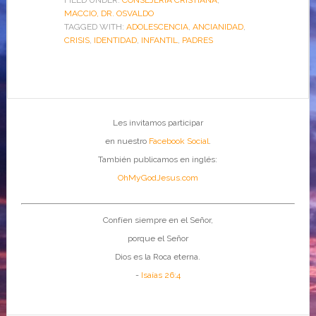
FILED UNDER:
CONSEJERÍA CRISTIANA
,
MACCIO, DR. OSVALDO
TAGGED WITH:
ADOLESCENCIA
,
ANCIANIDAD
,
CRISIS
,
IDENTIDAD
,
INFANTIL
,
PADRES
Les invitamos participar
en nuestro
Facebook Social
.
También publicamos en inglés:
OhMyGodJesus.com
Confíen siempre en el Señor,
porque el Señor
Dios es la Roca eterna.
-
Isaías 26:4