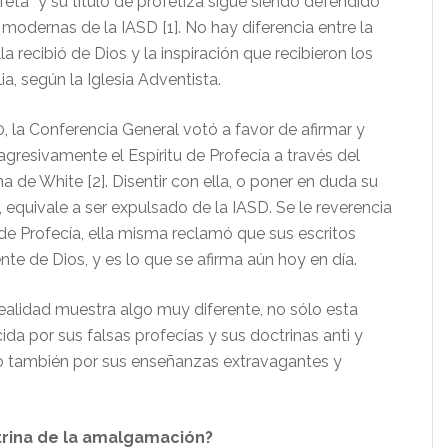
eta” y su título de profetiza sigue siendo defendido
modernas de la IASD [1]. No hay diferencia entre la
la recibió de Dios y la inspiración que recibieron los
ia, según la Iglesia Adventista.
, la Conferencia General votó a favor de afirmar y
gresivamente el Espíritu de Profecía a través del
na de White [2]. Disentir con ella, o poner en duda su
a, equivale a ser expulsado de la IASD. Se le reverencia
 de Profecía, ella misma reclamó que sus escritos
te de Dios, y es lo que se afirma aún hoy en día.
realidad muestra algo muy diferente, no sólo esta
da por sus falsas profecías y sus doctrinas anti y
ino también por sus enseñanzas extravagantes y
trina de la amalgamación?