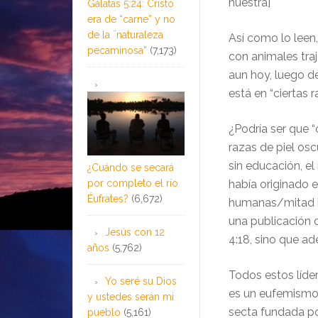
nuestra]
Gálatas 5:24: Cristo
era de “carne” y no
de la ¨naturaleza
Así como lo leen,
pecaminosa”
(7,173)
con animales traj
aun hoy, luego de
está en “ciertas 
¿Podría ser que “
razas de piel osc
sin educación, e
¿Cuándo se secará
por completo el río
había originado e
Éufrates?
(6,672)
humanas/mitad be
una publicación d
Jesús con 12
4:18, sino que a
años
(5,762)
Todos estos líder
Yo seré su Dios
es un eufemismo a
y ustedes serán mi
secta fundada po
pueblo
(5,161)