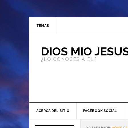
TEMAS
DIOS MIO JESU
¿LO CONOCES A ÉL?
ACERCA DEL SITIO
FACEBOOK SOCIAL
YOU ARE HERE:
HOME
/
A