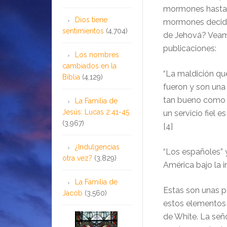
mormones hasta 1
Dios tiene
mormones deciden 
sentimientos
(4,704)
de Jehová? Veamo
publicaciones:
Los nombres
cambiados en la
“La maldición que
Biblia
(4,129)
fueron y son una 
tan bueno como el
La Familia de
Jesús: Lucas 2:41-45
un servicio fiel 
(3,967)
[4]
¿Indulgencias
“Los españoles” y
otra vez?
(3,829)
América bajo la i
La Familia de
Estas son unas p
Jacob
(3,560)
estos elementos q
de White. La seño