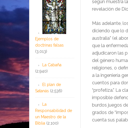
según muestra la
revelación de Dio
Más adelante, lo
diciendo que lo 
australia” (el ab
Ejemplos de
doctrinas falsas
que la enfermeda
(3,013)
adjudicaron las 
del género human
La Cabaña
religiones, o def
(2,940)
a la ingeniería g
cuentos para dorm
El plan de
“profetiza.” La c
Satanás
(2,536)
imposible defend
La
burdos juegos de
Responsabilidad de
grados de “impos
un Maestro de la
cuenta sus palabr
Biblia
(2,100)