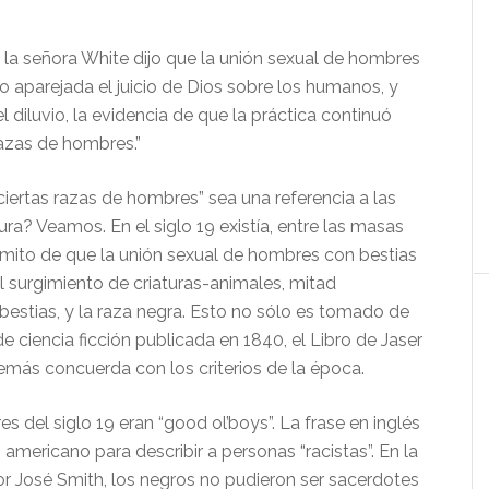
 la señora White dijo que la unión sexual de hombres
o aparejada el juicio de Dios sobre los humanos, y
l diluvio, la evidencia de que la práctica continuó
razas de hombres.”
ciertas razas de hombres” sea una referencia a las
ura? Veamos. En el siglo 19 existía, entre las masas
l mito de que la unión sexual de hombres con bestias
l surgimiento de criaturas-animales, mitad
stias, y la raza negra. Esto no sólo es tomado de
e ciencia ficción publicada en 1840, el Libro de Jaser
demás concuerda con los criterios de la época.
es del siglo 19 eran “good ol’boys”. La frase en inglés
mericano para describir a personas “racistas”. En la
r José Smith, los negros no pudieron ser sacerdotes