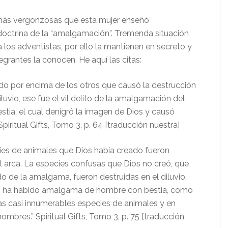
 más vergonzosas que esta mujer enseñó
octrina de la “amalgamación”. Tremenda situación
los adventistas, por ello la mantienen en secreto y
tegrantes la conocen. He aquí las citas:
do por encima de los otros que causó la destrucción
iluvio, ese fue el vil delito de la amalgamación del
stia, el cual denigró la imagen de Dios y causó
Spiritual Gifts, Tomo 3, p. 64 [traducción nuestra]
ies de animales que Dios había creado fueron
l arca. La especies confusas que Dios no creó, que
do de la amalgama, fueron destruidas en el diluvio.
io ha habido amalgama de hombre con bestia, como
as casi innumerables especies de animales y en
hombres.” Spiritual Gifts, Tomo 3, p. 75 [traducción