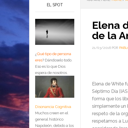
EL SPOT
Elena d
de la 
21/03/2016
POR
PABL
¿
Qué tipo de persona
eres
?
Dándoselo todo.
Eso es lo que Dios
espera de nosotros.
Elena de White fu
Séptimo Día [IAS
forma que los libr
simplemente un l
Disonancia Cognitiva
Muchos creen en el
respeto de la or
general histórico
respetamos a Lut
Napoleón, debido a los