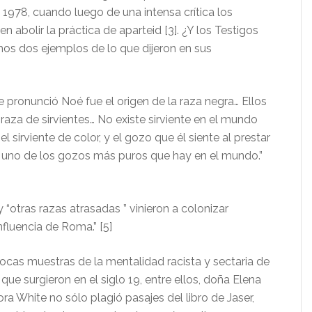
978, cuando luego de una intensa crítica los
abolir la práctica de aparteid [3]. ¿Y los Testigos
s dos ejemplos de lo que dijeron en sus
 pronunció Noé fue el origen de la raza negra… Ellos
raza de sirvientes… No existe sirviente en el mundo
 sirviente de color, y el gozo que él siente al prestar
es uno de los gozos más puros que hay en el mundo.”
 “otras razas atrasadas ” vinieron a colonizar
nfluencia de Roma.” [5]
ocas muestras de la mentalidad racista y sectaria de
ue surgieron en el siglo 19, entre ellos, doña Elena
ra White no sólo plagió pasajes del libro de Jaser,