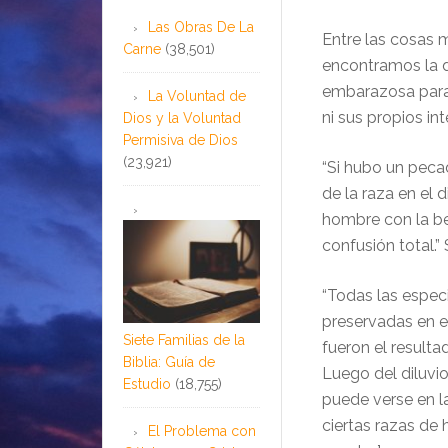
Las Obras De La
Entre las cosas
Carne
(38,501)
encontramos la d
embarazosa para 
La Voluntad de
ni sus propios in
Dios y la Voluntad
Permisiva de Dios
(23,921)
“Si hubo un peca
de la raza en el d
hombre con la be
confusión total.” 
“Todas las espec
preservadas en e
Siete Familias de la
fueron el resulta
Biblia: Guía de
Luego del diluv
Estudio
(18,755)
puede verse en l
ciertas razas de 
El Problema con