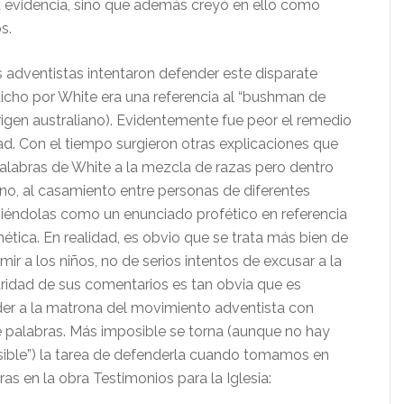
 evidencia, sino que además creyó en ello como
s.
s adventistas intentaron defender este disparate
dicho por White era una referencia al “bushman de
origen australiano). Evidentemente fue peor el remedio
d. Con el tiempo surgieron otras explicaciones que
palabras de White a la mezcla de razas pero dentro
o, al casamiento entre personas de diferentes
iniéndolas como un enunciado profético en referencia
enética. En realidad, es obvio que se trata más bien de
ir a los niños, no de serios intentos de excusar a la
laridad de sus comentarios es tan obvia que es
er a la matrona del movimiento adventista con
 palabras. Más imposible se torna (aunque no hay
ible”) la tarea de defenderla cuando tomamos en
as en la obra Testimonios para la Iglesia: