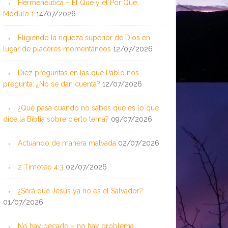
Hermenéutica – El Qué y el Por Qué:
Módulo 1
14/07/2026
Eligiendo la riqueza superior de Dios en
lugar de placeres momentáneos
12/07/2026
Diez preguntas en las que Pablo nos
pregunta: ¿No se dan cuenta?
12/07/2026
¿Qué pasa cuando no sabes qué es lo que
dice la Biblia sobre cierto tema?
09/07/2026
Actuando de manera malvada
02/07/2026
2 Timoteo 4:3
02/07/2026
¿Será que Jesús ya no es el Salvador?
01/07/2026
No hay pecado – no hay problema