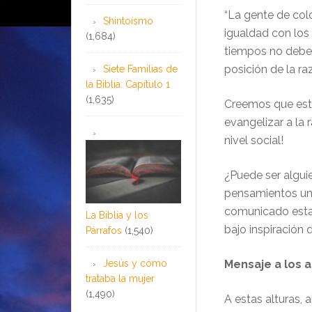
“La gente de colo
Shintoísmo
igualdad con los
(1,684)
tiempos no debe 
posición de la raz
Siete Familias de
la Biblia: Capítulo 1
(1,635)
Creemos que esto
evangelizar a la 
nivel social!
¿Puede ser alguie
pensamientos un
comunicado estas
La Biblia y los
bajo inspiración 
Párrafos
(1,540)
Jesús y cómo
Mensaje a los a
trataba la mujer
(1,490)
A estas alturas, 