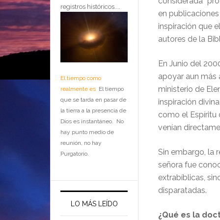
considerada “prof
registros históricos....
en publicaciones 
inspiración que el
autores de la Bibl
En Junio del 2000
apoyar aun más a
El tiempo como
ministerio de Ele
realmente es
El tiempo
que se tarda en pasar de
inspiración divin
la tierra a la presencia de
como el Espíritu
Dios es instantáneo. No
venían directamen
hay punto medio de
reunión, no hay
Sin embargo, la 
Purgatorio.
señora fue conoci
extrabíblicas, s
disparatadas.
LO MÁS LEÍDO
¿Qué es la doc