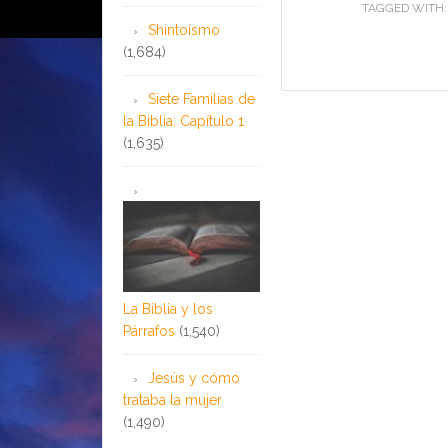
TAGGED WITH
Shintoísmo
(1,684)
Siete Familias de
la Biblia: Capítulo 1
(1,635)
La Biblia y los
Párrafos
(1,540)
Jesús y cómo
trataba la mujer
(1,490)