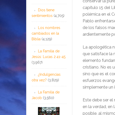
conservar la pur
capítulo 15 del 
Dios tiene
polémica en el Co
sentimientos
(4,705)
Pablo enfrentars
de los falsos mae
Los nombres
cambiados en la
ardientemente por
Biblia
(4,129)
La apologética n
La Familia de
que satisface la
Jesús: Lucas 2:41-45
elemento fundam
(3,967)
cristiano. No es u
sino que es el c
¿Indulgencias
otra vez?
(3,829)
esfuerzos evange
simplemente un 
La Familia de
Jacob
(3,560)
Este debe ser el 
en la verdad, en 
posible, al mis