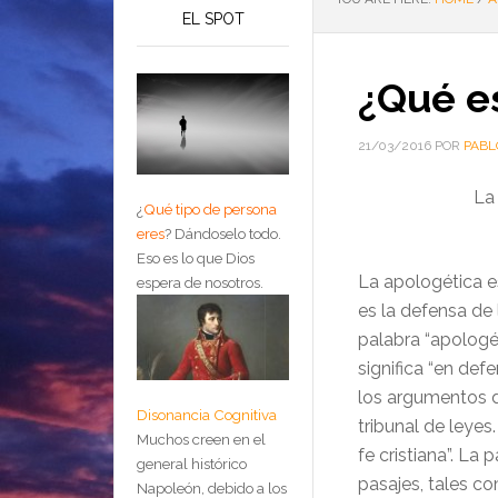
EL SPOT
¿Qué es
21/03/2016
POR
PABL
La
¿
Qué tipo de persona
eres
?
Dándoselo todo.
Eso es lo que Dios
La apologética es
espera de nosotros.
es la defensa de 
palabra “apologét
significa “en defe
los argumentos d
Disonancia Cognitiva
tribunal de leyes
Muchos creen en el
fe cristiana”. La 
general histórico
pasajes, tales com
Napoleón, debido a los