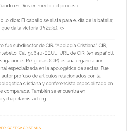
nfiando en Dios en medio del proceso.
lo dice: El caballo se alista para el día de la batalla;
ue da la victoria (Pr.21:31). <>
fue subdirector de CIR. “Apología Cristiana”, CIR,
tebello, Cal. 90640-EE.UU. URL de CIR: (en español).
stigaciones Religiosas (CIR) es una organización
nal especializada en la apologética de sectas. Fue
 autor profuso de artículos relacionados con la
apologética cristiana y conferencista especializado en
nes comparada. También se encuentra en
arychapelamistad.org.
APOLOGÉTICA CRISTIANA