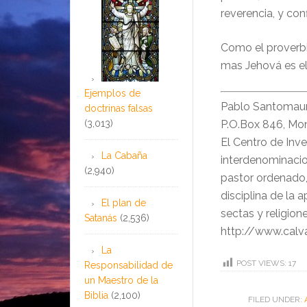
reverencia, y co
Como el proverbio 
mas Jehová es el q
Ejemplos de
Pablo Santomauro 
doctrinas falsas
(3,013)
P.O.Box 846, Mon
El Centro de Inve
La Cabaña
interdenominacio
(2,940)
pastor ordenado,
disciplina de la 
El plan de
sectas y religio
Satanás
(2,536)
http://www.calv
La
POST VIEWS:
17
Responsabilidad de
un Maestro de la
Biblia
(2,100)
FILED UNDER: