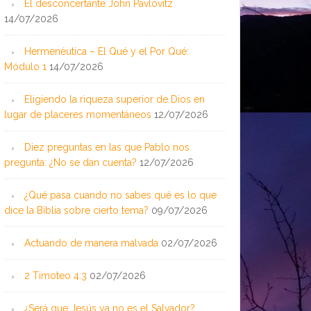
El desconcertante John Pavlovitz
14/07/2026
Hermenéutica – El Qué y el Por Qué:
Módulo 1
14/07/2026
Eligiendo la riqueza superior de Dios en
lugar de placeres momentáneos
12/07/2026
Diez preguntas en las que Pablo nos
pregunta: ¿No se dan cuenta?
12/07/2026
¿Qué pasa cuando no sabes qué es lo que
dice la Biblia sobre cierto tema?
09/07/2026
Actuando de manera malvada
02/07/2026
2 Timoteo 4:3
02/07/2026
¿Será que Jesús ya no es el Salvador?