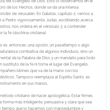
eza del Evangelio de Dios. Esto lo observamos en el
Libro de los Hechos, donde se da una intensa
ncilio de Jerusalén. En Gálatas, capítulo 2, vemos a
e a Pedro vigorosamente. Judas, escribiendo acerca
stros, nos ordena en el versículo 3, a contender
 la fe (doctrina cristiana).
o es, entonces, una opción, un pasatiempo o algo
 naturaleza combativa de algunos individuos, sino un
ental de la Palabra de Dios y un mandato para todo
n sustituto de la fe ni toma el lugar del Evangelio,
ompañero idóneo que va de la mano con los
lísticos. Tampoco reemplaza al Espíritu Santo, es
instrumento en sus manos.
método cristiano de hacer apologética: Estar firmes
la forma más inteligente, persuasiva y clara que sea
mo tiempo que lo hacemos con mansedumbre y