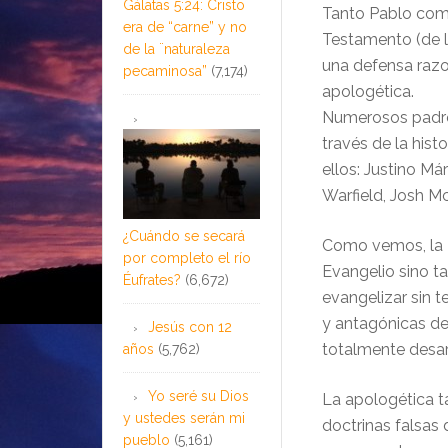
Gálatas 5:24: Cristo
Tanto Pablo com
era de “carne” y no
Testamento (de l
de la ¨naturaleza
una defensa razo
pecaminosa”
(7,174)
apologética.
Numerosos padres
través de la his
ellos: Justino Már
Warfield, Josh M
¿Cuándo se secará
Como vemos, la P
por completo el río
Evangelio sino t
Éufrates?
(6,672)
evangelizar sin t
y antagónicas de
Jesús con 12
totalmente desa
años
(5,762)
Yo seré su Dios
La apologética ta
y ustedes serán mi
doctrinas falsas 
pueblo
(5,161)