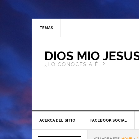
TEMAS
DIOS MIO JESU
¿LO CONOCES A ÉL?
ACERCA DEL SITIO
FACEBOOK SOCIAL
YOU ARE HERE:
HOME
/
A