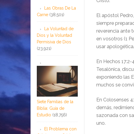
Cristo.
Las Obras De La
Carne
(38,501)
El apóstol Pedro,
siempre prepara
La Voluntad de
reverencia ante 
Dios y la Voluntad
en vosotros (1 P
Permisiva de Dios
usar apologética
(23,921)
En Hechos 17:2-4
Tesalónica, discu
exponiendo las Es
muchos se convir
En Colosenses 4:
Siete Familias de la
demás, redimiend
Biblia: Guía de
Estudio
(18,756)
sazonada con sal
uno.
El Problema con