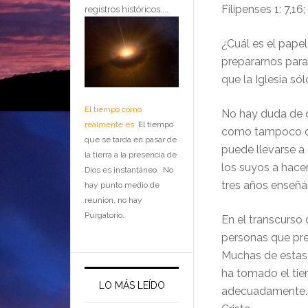
Filipenses 1: 7,16
registros históricos....
¿Cuál es el pape
prepararnos para
que la Iglesia só
El tiempo como
No hay duda de qu
realmente es
El tiempo
como tampoco de
que se tarda en pasar de
puede llevarse a 
la tierra a la presencia de
los suyos a hacer
Dios es instantáneo. No
tres años enseñá
hay punto medio de
reunión, no hay
Purgatorio.
En el transcurso 
personas que pre
Muchas de estas 
ha tomado el tie
LO MÁS LEÍDO
adecuadamente. Q