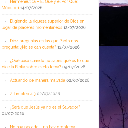
Hermenéutica – El Qué y el Por Qué:
Módulo 1
14/07/2026
Eligiendo la riqueza superior de Dios en
lugar de placeres momentáneos
12/07/2026
Diez preguntas en las que Pablo nos
pregunta: ¿No se dan cuenta?
12/07/2026
¿Qué pasa cuando no sabes qué es lo que
dice la Biblia sobre cierto tema?
09/07/2026
Actuando de manera malvada
02/07/2026
2 Timoteo 4:3
02/07/2026
¿Será que Jesús ya no es el Salvador?
01/07/2026
No hay pecado – no hay problema