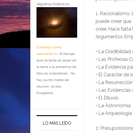
registros históricos....
1. Racionalismo: 
puede creer que 
creer. Hace falta
Argumentos Empí
El tiempo como
• La Credibilidad 
realmente es
El tiempo
• Las Profecías 
que se tarda en pasar de
• La Evidencia pa
la tierra a la presencia de
Dios es instantáneo. No
• El Carácter de 
hay punto medio de
• La Resurrección
reunión, no hay
• Las Evidencias 
Purgatorio.
• El Diluvio
• La Astronomía
• La Arqueología
LO MÁS LEÍDO
2. Presuposiciona