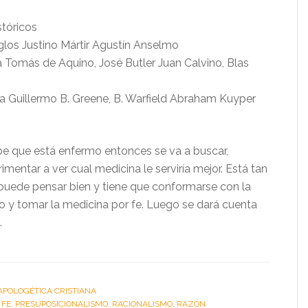
stóricos
los Justino Mártir Agustín Anselmo
omás de Aquino, José Butler Juan Calvino, Blas
Guillermo B. Greene, B. Warfield Abraham Kuyper
e que está enfermo entonces se va a buscar,
rimentar a ver cual medicina le serviría mejor. Está tan
uede pensar bien y tiene que conformarse con la
o y tomar la medicina por fe. Luego se dará cuenta
.
APOLOGÉTICA CRISTIANA
:
FE
,
PRESUPOSICIONALISMO
,
RACIONALISMO
,
RAZÓN