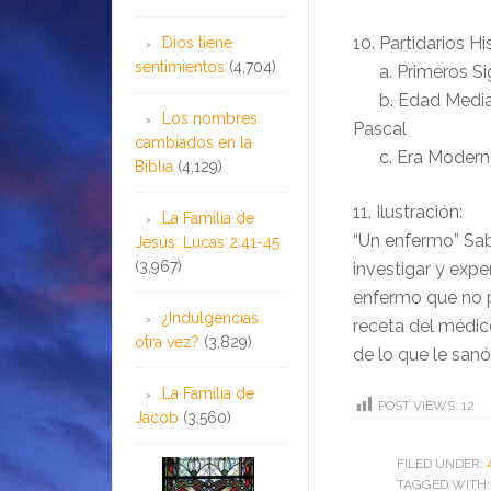
10. Partidarios Hi
Dios tiene
sentimientos
(4,704)
a. Primeros Sig
b. Edad Media T
Los nombres
Pascal
cambiados en la
c. Era Moderna 
Biblia
(4,129)
11. Ilustración:
La Familia de
“Un enfermo” Sab
Jesús: Lucas 2:41-45
(3,967)
investigar y expe
enfermo que no p
¿Indulgencias
receta del médic
otra vez?
(3,829)
de lo que le sanó
La Familia de
POST VIEWS:
12
Jacob
(3,560)
FILED UNDER:
TAGGED WITH