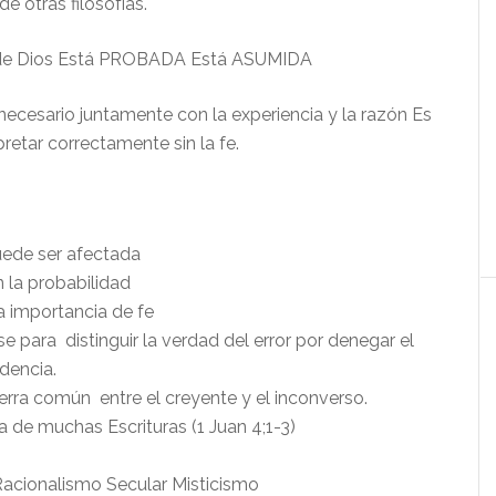
e otras filosofías.
a de Dios Está PROBADA Está ASUMIDA
necesario juntamente con la experiencia y la razón Es
pretar correctamente sin la fe.
uede ser afectada
 la probabilidad
a importancia de fe
se para distinguir la verdad del error por denegar el
idencia.
rra común entre el creyente y el inconverso.
a de muchas Escrituras (1 Juan 4;1-3)
 Racionalismo Secular Misticismo