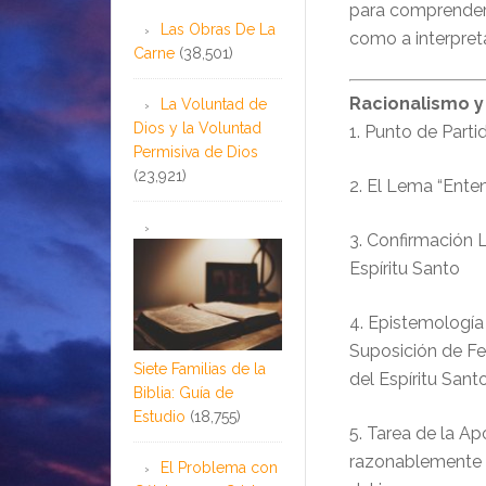
para comprender 
Las Obras De La
como a interpreta
Carne
(38,501)
Racionalismo y
La Voluntad de
Dios y la Voluntad
1. Punto de Part
Permisiva de Dios
(23,921)
2. El Lema “Enten
3. Confirmación L
Espíritu Santo
4. Epistemologí
Suposición de Fe
Siete Familias de la
del Espíritu Santo
Biblia: Guía de
Estudio
(18,755)
5. Tarea de la Ap
razonablemente ac
El Problema con