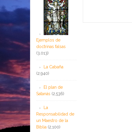
Ejemplos de
doctrinas falsas
(3,013)
La Cabaña
(2,940)
El plan de
Satanás
(2,536)
La
Responsabilidad de
un Maestro de la
Biblia
(2,100)