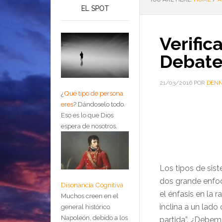
EL SPOT
Verific
Debat
21/03/2016
POR
DENN
¿
Qué tipo de persona
eres
?
Dándoselo todo.
Eso es lo que Dios
espera de nosotros.
Los tipos de sis
dos grande enfo
Disonancia Cognitiva
el énfasis en la 
Muchos creen en el
inclina a un lado
general histórico
Napoleón, debido a los
partida”. ¿Debem