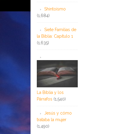
Shintoísmo
(1,684)
Siete Familias de
la Biblia: Capítulo 1
(1,635)
La Biblia y los
Párrafos
(1,540)
Jesús y cómo
trataba la mujer
(1,490)