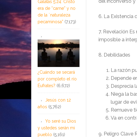
del inconverso y d
Gálatas 5:24: Cristo
era de “carne” y no
de la ¨naturaleza
6. La Existenci
pecaminosa”
(7,173)
7. Revelación Es 
imposible a inter
8. Debilidades
La razón p
¿Cuándo se secará
Depende en
por completo el río
Éufrates?
(6,672)
Desprecia l
Niega la ba
Jesús con 12
lugar de ev
años
(5,762)
Remueve tie
Va en contr
Yo seré su Dios
y ustedes serán mi
9. Peligro Clave
pueblo
(5,161)