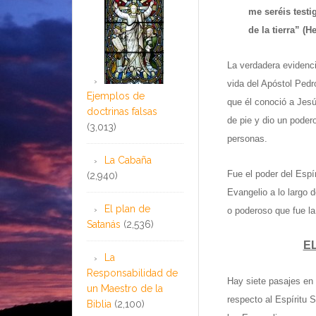
me seréis testi
de la tierra” (H
La verdadera evidenci
vida del Apóstol Ped
Ejemplos de
que él conoció a Jes
doctrinas falsas
de pie y dio un poder
(3,013)
personas.
La Cabaña
Fue el poder del Espír
(2,940)
Evangelio a lo largo d
El plan de
o poderoso que fue la
Satanás
(2,536)
E
La
Responsabilidad de
Hay siete pasajes en
un Maestro de la
respecto al Espíritu 
Biblia
(2,100)