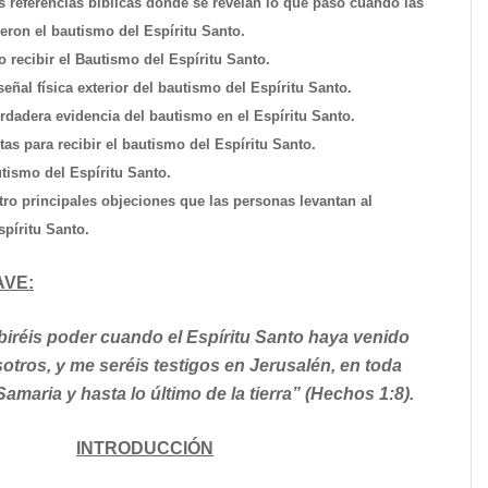
res referencias bíblicas dónde se revelan lo que pasó cuando las
eron el bautismo del Espíritu Santo.
 recibir el Bautismo del Espíritu Santo.
 señal física exterior del bautismo del Espíritu Santo.
erdadera evidencia del bautismo en el Espíritu Santo.
utas para recibir el bautismo del Espíritu Santo.
utismo del Espíritu Santo.
atro principales objeciones que las personas levantan al
píritu Santo.
AVE:
biréis poder cuando el Espíritu Santo haya venido
otros, y me seréis testigos en Jerusalén, en toda
amaria y hasta lo último de la tierra” (Hechos 1:8).
INTRODUCCIÓN