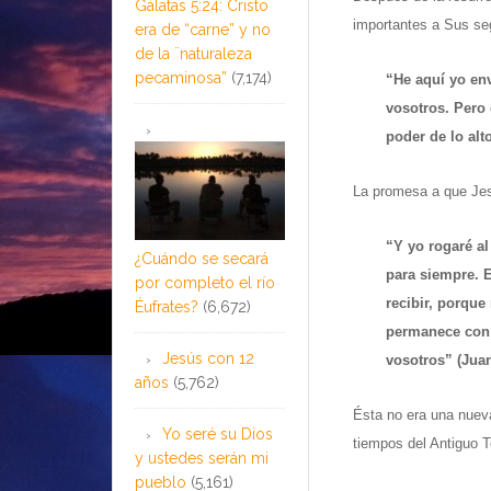
Gálatas 5:24: Cristo
importantes a Sus se
era de “carne” y no
de la ¨naturaleza
pecaminosa”
(7,174)
“He aquí yo en
vosotros. Pero 
poder de lo alt
La promesa a que Jesú
“Y yo rogaré al
¿Cuándo se secará
para siempre. E
por completo el río
recibir, porque
Éufrates?
(6,672)
permanece con v
Jesús con 12
vosotros” (Juan
años
(5,762)
Ésta no era una nuev
Yo seré su Dios
tiempos del Antiguo 
y ustedes serán mi
pueblo
(5,161)