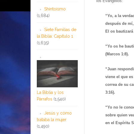
los Evangelios:
Shintoísmo
(1,684)
“Yo, a la verda
después de mí,
Siete Familias de
El os bautizará
la Biblia: Capítulo 1
(1,635)
“Yo os he bauti
(Marcos 1:8).
“Juan respondió
viene el que e
correa de su ca
La Biblia y los
3:16).
Párrafos
(1,540)
“Yo no le conoc
Jesús y cómo
sobre quien vea
trataba la mujer
en el Espíritu 
(1,490)