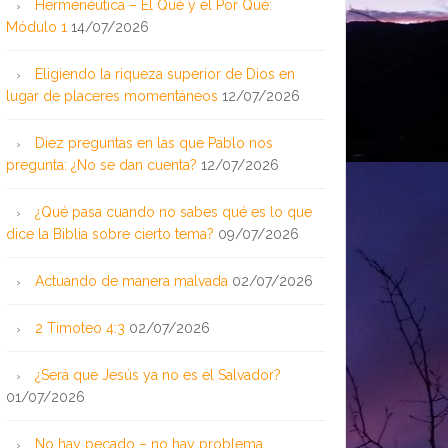
Hermenéutica – El Qué y el Por Qué:
Módulo 1
14/07/2026
Eligiendo la riqueza superior de Dios en
lugar de placeres momentáneos
12/07/2026
Diez preguntas en las que Pablo nos
pregunta: ¿No se dan cuenta?
12/07/2026
¿Qué pasa cuando no sabes qué es lo que
dice la Biblia sobre cierto tema?
09/07/2026
Actuando de manera malvada
02/07/2026
2 Timoteo 4:3
02/07/2026
¿Será que Jesús ya no es el Salvador?
01/07/2026
No hay pecado – no hay problema