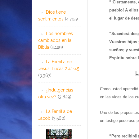
“¡Ciertamente, 
pueblo! A ellos
Dios tiene
el lugar de des
sentimientos
(4,705)
Los nombres
“Sucederá desp
cambiados en la
Vuestros hijos 
Biblia
(4,129)
sueños; y vues
Espíritu sobre l
La Familia de
Jesús: Lucas 2:41-45
L
(3,967)
Como usted aprendió e
¿Indulgencias
otra vez?
(3,829)
en las vidas de los c
La Familia de
Uno de los propósitos
Jacob
(3,560)
un testigo poderoso p
“Pero recibiréi