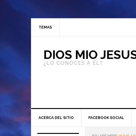
TEMAS
DIOS MIO JESU
¿LO CONOCES A ÉL?
ACERCA DEL SITIO
FACEBOOK SOCIAL
YOU ARE HERE:
HOME
/
E