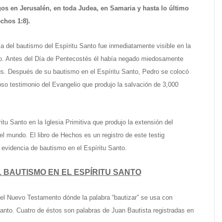
gos en Jerusalén, en toda Judea, en Samaria y hasta lo último
echos 1:8).
a del bautismo del Espíritu Santo fue inmediatamente visible en la
ro. Antes del Día de Pentecostés él había negado miedosamente
ús. Después de su bautismo en el Espíritu Santo, Pedro se colocó
oso testimonio del Evangelio que produjo la salvación de 3,000
itu Santo en la Iglesia Primitiva que produjo la extensión del
el mundo. El libro de Hechos es un registro de este testig
 evidencia de bautismo en el Espíritu Santo.
L BAUTISMO EN EL ESPÍRITU SANTO
 el Nuevo Testamento dónde la palabra “bautizar” se usa con
Santo. Cuatro de éstos son palabras de Juan Bautista registradas en