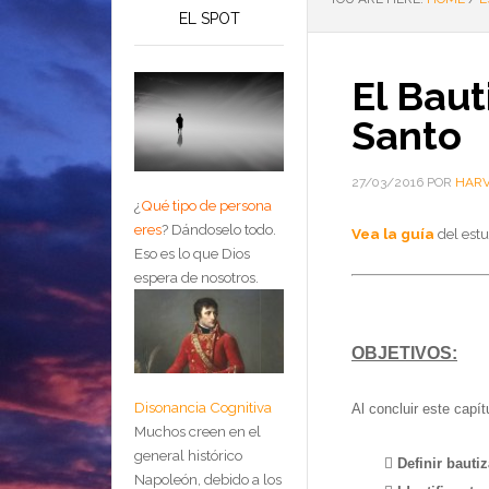
EL SPOT
El Baut
Santo
27/03/2016
POR
HARV
¿
Qué tipo de persona
eres
?
Dándoselo todo.
Vea la guía
del estu
Eso es lo que Dios
espera de nosotros.
OBJETIVOS:
Disonancia Cognitiva
Al concluir este capí
Muchos creen en el
general histórico
 Definir bautiz
Napoleón, debido a los