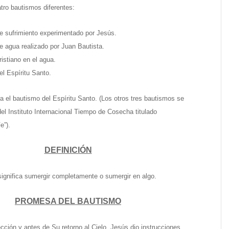
atro bautismos diferentes:
e sufrimiento experimentado por Jesús.
e agua realizado por Juan Bautista.
ristiano en el agua.
el Espíritu Santo.
ra el bautismo del Espíritu Santo. (Los otros tres bautismos se
del Instituto Internacional Tiempo de Cosecha titulado
e”).
DEFINICIÓN
 significa sumergir completamente o sumergir en algo.
PROMESA DEL BAUTISMO
cción y antes de Su retorno al Cielo, Jesús dio instrucciones