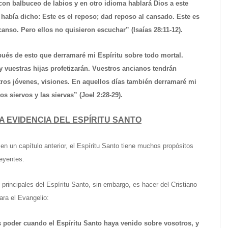
con balbuceo de labios y en otro idioma hablará Dios a este
 había dicho: Este es el reposo; dad reposo al cansado. Este es
canso. Pero ellos no quisieron escuchar” (Isaías 28:11-12).
ués de esto que derramaré mi Espíritu sobre todo mortal.
y vuestras hijas profetizarán. Vuestros ancianos tendrán
tros jóvenes, visiones. En aquellos días también derramaré mi
os siervos y las siervas” (Joel 2:28-29).
A EVIDENCIA DEL ESPÍRITU SANTO
n un capítulo anterior, el Espíritu Santo tiene muchos propósitos
reyentes.
 principales del Espíritu Santo, sin embargo, es hacer del Cristiano
ara el Evangelio:
s poder cuando el Espíritu Santo haya venido sobre vosotros, y