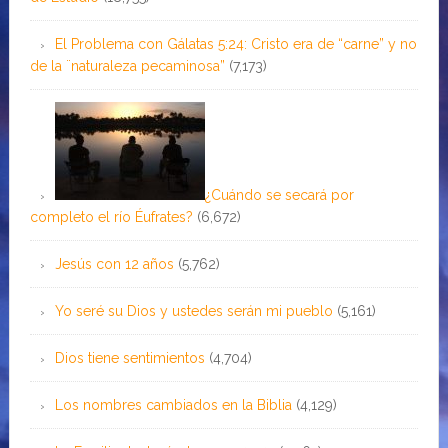
El Problema con Gálatas 5:24: Cristo era de “carne” y no
de la ¨naturaleza pecaminosa”
(7,173)
¿Cuándo se secará por
completo el río Éufrates?
(6,672)
Jesús con 12 años
(5,762)
Yo seré su Dios y ustedes serán mi pueblo
(5,161)
Dios tiene sentimientos
(4,704)
Los nombres cambiados en la Biblia
(4,129)