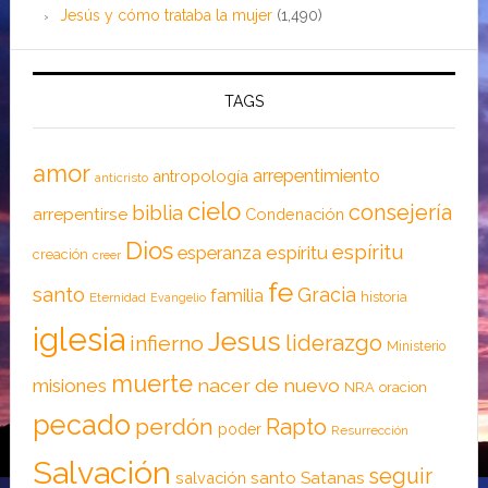
Jesús y cómo trataba la mujer
(1,490)
TAGS
amor
arrepentimiento
antropología
anticristo
cielo
consejería
biblia
arrepentirse
Condenación
Dios
espíritu
esperanza
espíritu
creación
creer
fe
santo
Gracia
familia
historia
Eternidad
Evangelio
iglesia
Jesus
liderazgo
infierno
Ministerio
muerte
nacer de nuevo
misiones
NRA
oracion
pecado
perdón
Rapto
poder
Resurrección
Salvación
seguir
santo
Satanas
salvación