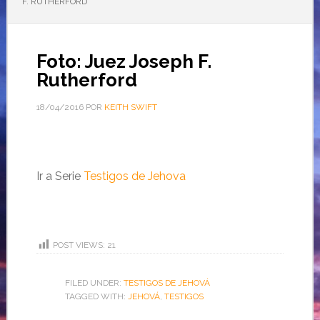
F. RUTHERFORD
Foto: Juez Joseph F.
Rutherford
18/04/2016
POR
KEITH SWIFT
Ir a Serie
Testigos de Jehova
POST VIEWS:
21
FILED UNDER:
TESTIGOS DE JEHOVÁ
TAGGED WITH:
JEHOVÁ
,
TESTIGOS