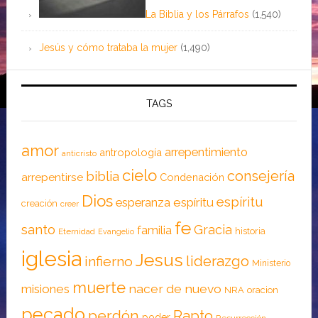
La Biblia y los Párrafos
(1,540)
Jesús y cómo trataba la mujer
(1,490)
TAGS
amor
arrepentimiento
antropología
anticristo
cielo
consejería
biblia
arrepentirse
Condenación
Dios
espíritu
esperanza
espíritu
creación
creer
fe
santo
Gracia
familia
historia
Eternidad
Evangelio
iglesia
Jesus
liderazgo
infierno
Ministerio
muerte
nacer de nuevo
misiones
NRA
oracion
pecado
perdón
Rapto
poder
Resurrección