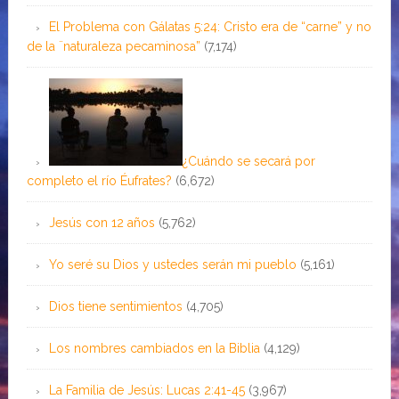
El Problema con Gálatas 5:24: Cristo era de “carne” y no
de la ¨naturaleza pecaminosa”
(7,174)
¿Cuándo se secará por
completo el río Éufrates?
(6,672)
Jesús con 12 años
(5,762)
Yo seré su Dios y ustedes serán mi pueblo
(5,161)
Dios tiene sentimientos
(4,705)
Los nombres cambiados en la Biblia
(4,129)
La Familia de Jesús: Lucas 2:41-45
(3,967)