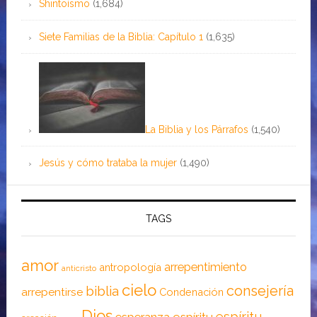
Shintoísmo
(1,684)
Siete Familias de la Biblia: Capítulo 1
(1,635)
La Biblia y los Párrafos
(1,540)
Jesús y cómo trataba la mujer
(1,490)
TAGS
amor
arrepentimiento
antropología
anticristo
cielo
consejería
biblia
arrepentirse
Condenación
Dios
espíritu
esperanza
espíritu