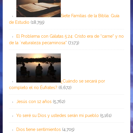
Siete Familias de la Biblia: Guía
de Estudio
(18,755)
El Problema con Gálatas 5:24: Cristo era de “carne” y no
de la ¨naturaleza pecaminosa”
(7,173)
¿Cuándo se secará por
completo el río Éufrates?
(6,672)
Jesús con 12 años
(5,762)
Yo seré su Dios y ustedes serán mi pueblo
(5,161)
Dios tiene sentimientos
(4,705)