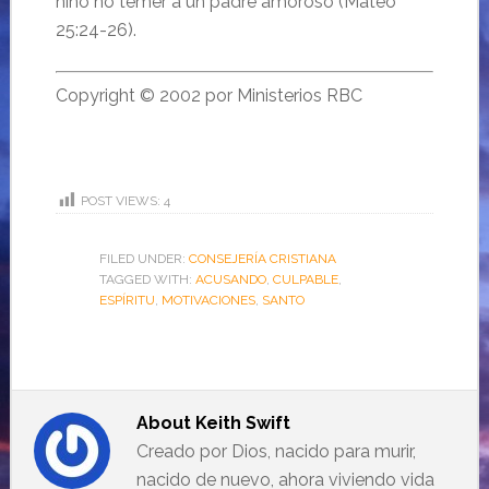
niño no temer a un padre amoroso (Mateo
25:24-26).
Copyright © 2002 por Ministerios RBC
POST VIEWS:
4
FILED UNDER:
CONSEJERÍA CRISTIANA
TAGGED WITH:
ACUSANDO
,
CULPABLE
,
ESPÍRITU
,
MOTIVACIONES
,
SANTO
About
Keith Swift
Creado por Dios, nacido para murir,
nacido de nuevo, ahora viviendo vida