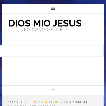
DIOS MIO JESUS
¿LO CONOCES A ÉL?
YOU ARE HERE:
HOME
/
CATOLICISMO
/
¿CONVERSIONES DE