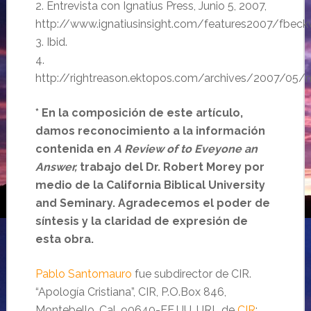
2. Entrevista con Ignatius Press, Junio 5, 2007,
http://www.ignatiusinsight.com/features2007/fbeckw
3. Ibid.
4.
http://rightreason.ektopos.com/archives/2007/05/m
* En la composición de este artículo,
damos reconocimiento a la información
contenida en
A Review of to Eveyone an
Answer,
trabajo del Dr. Robert Morey por
medio de la California Biblical University
and Seminary. Agradecemos el poder de
síntesis y la claridad de expresión de
esta obra.
Pablo Santomauro
fue subdirector de CIR.
“Apología Cristiana”, CIR, P.O.Box 846,
Montebello, Cal. 90640-EE.UU. URL de
CIR
: