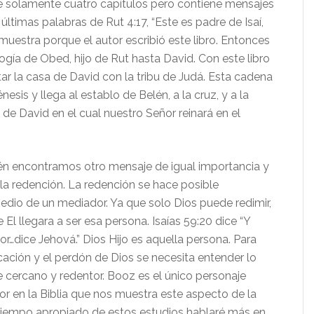
solamente cuatro capítulos pero contiene mensajes
últimas palabras de Rut 4:17, “Este es padre de Isaí,
muestra porque el autor escribió este libro. Entonces
gía de Obed, hijo de Rut hasta David. Con este libro
 la casa de David con la tribu de Judá. Esta cadena
sis y llega al establo de Belén, a la cruz, y a la
 de David en el cual nuestro Señor reinará en el
ncontramos otro mensaje de igual importancia y
 la redención. La redención se hace posible
dio de un mediador. Ya que solo Dios puede redimir,
 El llegara a ser esa persona. Isaías 59:20 dice “Y
r…dice Jehová.” Dios Hijo es aquella persona. Para
cación y el perdón de Dios se necesita entender lo
e cercano y redentor. Booz es el único personaje
or en la Biblia que nos muestra este aspecto de la
 tiempo apropiado de estos estudios hablaré más en