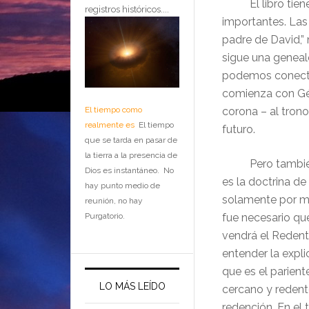
El libro tiene 
registros históricos....
importantes. Las 
padre de David,” 
sigue una genealo
podemos conectar
comienza con Géne
El tiempo como
corona – al trono
realmente es
El tiempo
futuro.
que se tarda en pasar de
la tierra a la presencia de
Pero también e
Dios es instantáneo. No
es la doctrina de
hay punto medio de
solamente por me
reunión, no hay
Purgatorio.
fue necesario que
vendrá el Redento
entender la expli
que es el parient
LO MÁS LEÍDO
cercano y redent
redención. En el