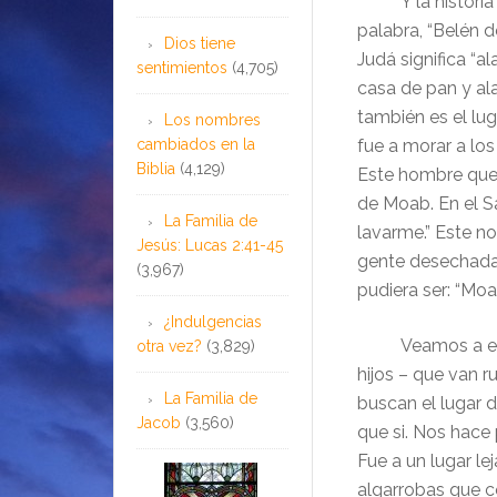
Y la historia se
palabra, “Belén d
Dios tiene
Judá significa “al
sentimientos
(4,705)
casa de pan y ala
también es el lu
Los nombres
cambiados en la
fue a morar a los
Biblia
(4,129)
Este hombre que v
de Moab. En el S
La Familia de
lavarme.” Este no
Jesús: Lucas 2:41-45
gente desechada,
(3,967)
pudiera ser: “Moa
¿Indulgencias
Veamos a esta f
otra vez?
(3,829)
hijos – que van 
La Familia de
buscan el lugar d
Jacob
(3,560)
que si. Nos hace 
Fue a un lugar le
algarrobas que c