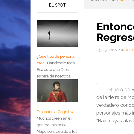
EL SPOT
Entonc
Regres
03/09/2016
POR
JOHN
¿
Qué tipo de persona
eres
?
Dándoselo todo.
Eso es lo que Dios
espera de nosotros.
El libro de Rut 
de la tierra de M
verdadero conoci
Disonancia Cognitiva
personajes más i
Muchos creen en el
“Bajo cuyas alas 
general histórico
Napoleón, debido a los