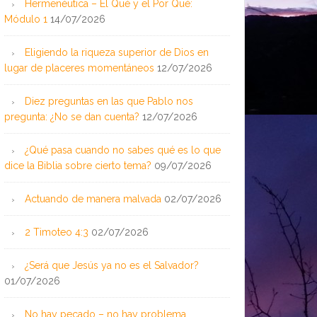
Hermenéutica – El Qué y el Por Qué:
Módulo 1
14/07/2026
Eligiendo la riqueza superior de Dios en
lugar de placeres momentáneos
12/07/2026
Diez preguntas en las que Pablo nos
pregunta: ¿No se dan cuenta?
12/07/2026
¿Qué pasa cuando no sabes qué es lo que
dice la Biblia sobre cierto tema?
09/07/2026
Actuando de manera malvada
02/07/2026
2 Timoteo 4:3
02/07/2026
¿Será que Jesús ya no es el Salvador?
01/07/2026
No hay pecado – no hay problema