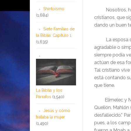
Shintoísmo
Nosotros, herm
(1,684)
cristianos, que 
dando un buen t
Siete Familias de
la Biblia: Capítulo 1
La esposa de E
(1,635)
agradable o simp
siempre podía ve
actúan de esa fo
Tal cristiano viv
está contando sus
que tiene.
La Biblia y los
Párrafos
(1,540)
Elimelec y Noem
Quelión. Mahlón s
Jesús y cómo
desfallecido.” Pa
trataba la mujer
pues, a los camp
(1,490)
fueron a Moab a b