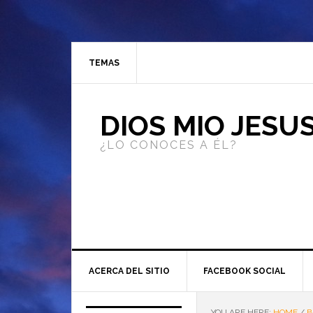
TEMAS
DIOS MIO JESU
¿LO CONOCES A ÉL?
ACERCA DEL SITIO
FACEBOOK SOCIAL
YOU ARE HERE:
HOME
/
B