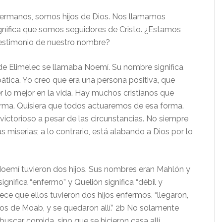
anos, somos hijos de Dios. Nos llamamos
significa que somos seguidores de Cristo. ¿Estamos
estimonio de nuestro nombre?
limelec se llamaba Noemí. Su nombre significa
ática. Yo creo que era una persona positiva, que
r lo mejor en la vida. Hay muchos cristianos que
rma. Quisiera que todos actuaremos de esa forma.
e victorioso a pesar de las circunstancias. No siempre
 miserias; a lo contrario, está alabando a Dios por lo
í tuvieron dos hijos. Sus nombres eran Mahlón y
ignifica “enfermo” y Quelión significa “débil y
rece que ellos tuvieron dos hijos enfermos. “llegaron,
os de Moab, y se quedaron allí.” 2b No solamente
uscar comida, sino que se hicieron casa allí.