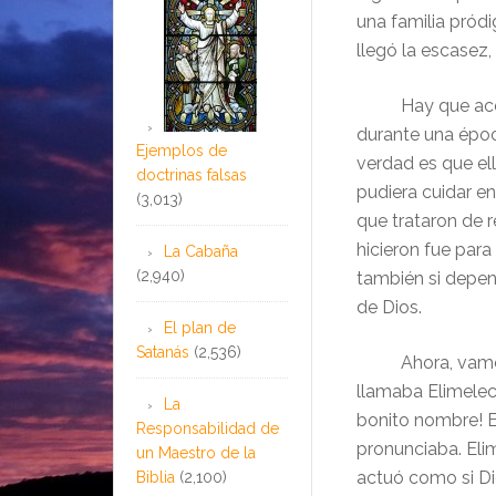
una familia pród
llegó la escasez, 
Hay que acordar
durante una época 
Ejemplos de
verdad es que ell
doctrinas falsas
pudiera cuidar en
(3,013)
que trataron de r
hicieron fue para
La Cabaña
(2,940)
también si depen
de Dios.
El plan de
Satanás
(2,536)
Ahora, vamos a 
llamaba Elimelec.
La
bonito nombre! E
Responsabilidad de
pronunciaba. Elim
un Maestro de la
actuó como si Dio
Biblia
(2,100)