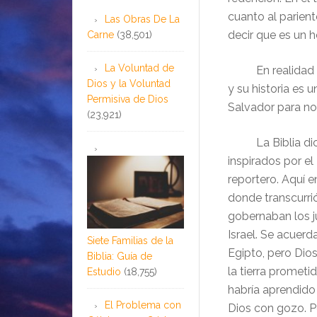
cuanto al parient
Las Obras De La
decir que es un h
Carne
(38,501)
La Voluntad de
En realidad este
Dios y la Voluntad
y su historia es 
Permisiva de Dios
Salvador para no
(23,921)
La Biblia dice 
inspirados por el
reportero. Aquí en
donde transcurrió
gobernaban los ju
Israel. Se acuerd
Siete Familias de la
Egipto, pero Dios 
Biblia: Guía de
la tierra promet
Estudio
(18,755)
habría aprendido 
El Problema con
Dios con gozo. Per