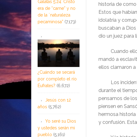
Gálatas 5:24: Cristo
historia de como
era de “carne” y no
Estos que habían 
de la ¨naturaleza
idolatría y corrup
pecaminosa”
(7,173)
buscaban a Dios
dio un juez para l
Cuando ellos se
mandó a esclavitu
ellos clamaron a 
¿Cuándo se secará
por completo el río
Los incidentes 
Éufrates?
(6,672)
durante el tiemp
pensamos de los
Jesús con 12
piensen en Sansón
años
(5,762)
hermosa historia
Yo seré su Dios
y confusión. Esta
y ustedes serán mi
pueblo
(5,161)