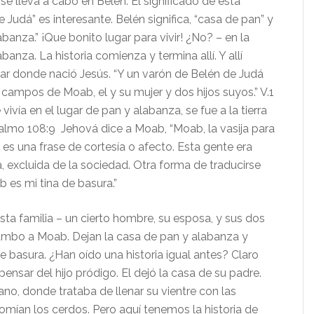
 lleva a cabo en Belén. El significado de esta
e Judá” es interesante. Belén significa, “casa de pan” y
abanza.” ¡Que bonito lugar para vivir! ¿No? – en la
banza. La historia comienza y termina allí. Y allí
gar donde nació Jesús. “Y un varón de Belén de Judá
 campos de Moab, el y su mujer y dos hijos suyos.” V.1
ivía en el lugar de pan y alabanza, se fue a la tierra
almo 108:9 Jehová dice a Moab, “Moab, la vasija para
 es una frase de cortesía o afecto. Esta gente era
 excluida de la sociedad. Otra forma de traducirse
b es mi tina de basura.”
amilia – un cierto hombre, su esposa, y sus dos
rumbo a Moab. Dejan la casa de pan y alabanza y
e basura. ¿Han oído una historia igual antes? Claro
pensar del hijo pródigo. El dejó la casa de su padre.
jano, donde trataba de llenar su vientre con las
omían los cerdos. Pero aquí tenemos la historia de