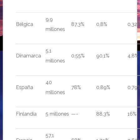
9,9
Bélgica
87,3%
0,8%
0,32
millones
5,1
Dinamarca
0,55%
90,1%
4,8%
millones
40
España
78%
0,89%
0,79
millones
Finlandia
5 millones
—-
88,3%
16%
57,1