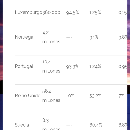
Luxemburgo
380.000
94,5%
1,25%
0,15
4,2
Noruega
—-
94%
9,8%
millones
10,4
Portugal
93,3%
1,24%
0,95
millones
58,2
Reino Unido
10%
53,2%
7%
millones
8,3
Suecia
—-
60,4%
6,8%
millones