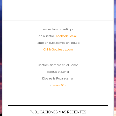
Les invitamos participar
en nuestro
Facebook Social
.
También publicamos en inglés:
OhMyGodJesus.com
Confíen siempre en el Señor,
porque el Señor
Dios es la Roca eterna.
-
Isaías 26:4
PUBLICACIONES MÁS RECIENTES