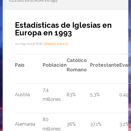
IGLESIAS EN EUROPA EN 1993
Estadísticas de Iglesias en
Europa en 1993
22/09/2016
POR
DENNIS SWICK
Católico
País
Población
Protestante
Evan
Romano
7,4
Austria
83%
5,3%
0,49
millones
80
Alemania
36%
37,1%
3,2%
millones