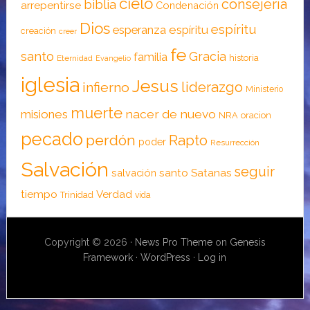
cielo
consejería
biblia
arrepentirse
Condenación
Dios
espíritu
esperanza
espíritu
creación
creer
fe
santo
Gracia
familia
historia
Eternidad
Evangelio
iglesia
Jesus
liderazgo
infierno
Ministerio
muerte
nacer de nuevo
misiones
NRA
oracion
pecado
perdón
Rapto
poder
Resurrección
Salvación
seguir
santo
Satanas
salvación
tiempo
Verdad
Trinidad
vida
Copyright © 2026 ·
News Pro Theme
on
Genesis
Framework
·
WordPress
·
Log in