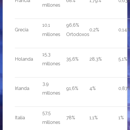
Francia
68%
1,79%
0,63
millones
10,1
96,6%
Grecia
0,2%
0,14
millones
Ortodoxos
15,3
Holanda
35,6%
28,3%
5,1%
millones
3,9
Irlanda
91,6%
4%
0,87
millones
57,5
Italia
78%
1,1%
1%
millones