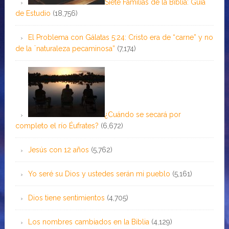
Siete Familias de la Biblia: Guía
de Estudio
(18,756)
El Problema con Gálatas 5:24: Cristo era de “carne” y no
de la ¨naturaleza pecaminosa”
(7,174)
¿Cuándo se secará por
completo el río Éufrates?
(6,672)
Jesús con 12 años
(5,762)
Yo seré su Dios y ustedes serán mi pueblo
(5,161)
Dios tiene sentimientos
(4,705)
Los nombres cambiados en la Biblia
(4,129)