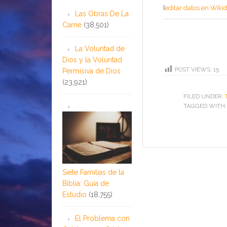
[
editar datos en Wiki
Las Obras De La
Carne
(38,501)
La Voluntad de
Dios y la Voluntad
POST VIEWS:
15
Permisiva de Dios
(23,921)
FILED UNDER:
TAGGED WITH
Siete Familias de la
Biblia: Guía de
Estudio
(18,755)
El Problema con