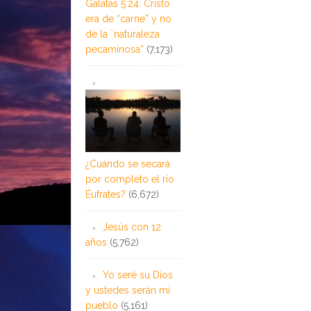
Gálatas 5:24: Cristo
era de “carne” y no
de la ¨naturaleza
pecaminosa”
(7,173)
¿Cuándo se secará
por completo el río
Éufrates?
(6,672)
Jesús con 12
años
(5,762)
Yo seré su Dios
y ustedes serán mi
pueblo
(5,161)