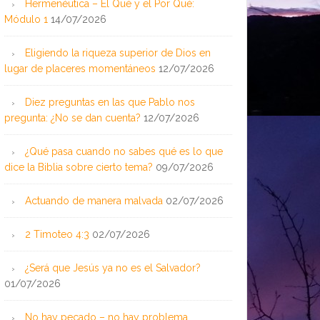
Hermenéutica – El Qué y el Por Qué:
Módulo 1
14/07/2026
Eligiendo la riqueza superior de Dios en
lugar de placeres momentáneos
12/07/2026
Diez preguntas en las que Pablo nos
pregunta: ¿No se dan cuenta?
12/07/2026
¿Qué pasa cuando no sabes qué es lo que
dice la Biblia sobre cierto tema?
09/07/2026
Actuando de manera malvada
02/07/2026
2 Timoteo 4:3
02/07/2026
¿Será que Jesús ya no es el Salvador?
01/07/2026
No hay pecado – no hay problema