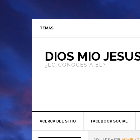
TEMAS
DIOS MIO JESU
¿LO CONOCES A ÉL?
ACERCA DEL SITIO
FACEBOOK SOCIAL
YOU ARE HERE:
HOME
/
T