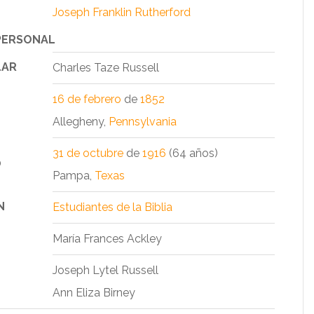
Joseph Franklin Rutherford
PERSONAL
LAR
Charles Taze Russell
16 de febrero
de
1852
Allegheny,
Pennsylvania
31 de octubre
de
1916
(64 años)
O
Pampa,
Texas
N
Estudiantes de la Biblia
María Frances Ackley
Joseph Lytel Russell
Ann Eliza Birney