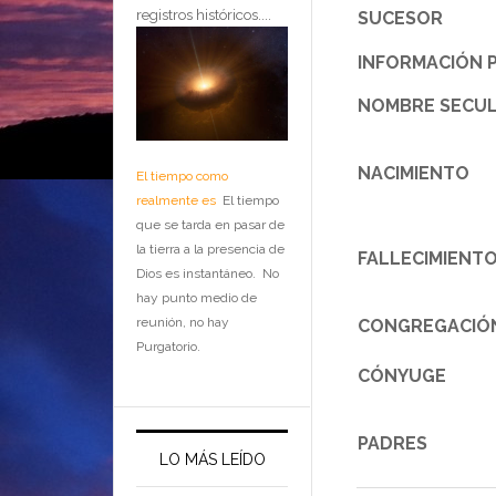
registros históricos....
SUCESOR
INFORMACIÓN 
NOMBRE SECU
NACIMIENTO
El tiempo como
realmente es
El tiempo
que se tarda en pasar de
la tierra a la presencia de
FALLECIMIENT
Dios es instantáneo. No
hay punto medio de
reunión, no hay
CONGREGACIÓ
Purgatorio.
CÓNYUGE
PADRES
LO MÁS LEÍDO