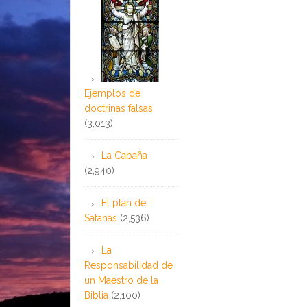
Ejemplos de
doctrinas falsas
(3,013)
La Cabaña
(2,940)
El plan de
Satanás
(2,536)
La
Responsabilidad de
un Maestro de la
Biblia
(2,100)