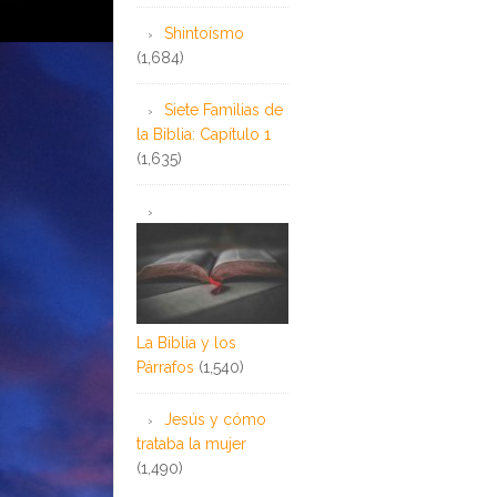
Shintoísmo
(1,684)
Siete Familias de
la Biblia: Capítulo 1
(1,635)
La Biblia y los
Párrafos
(1,540)
Jesús y cómo
trataba la mujer
(1,490)