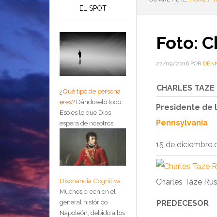
EL SPOT
Foto: C
22/09/2016
POR
DENN
CHARLES TAZE
¿
Qué tipo de persona
eres
?
Dándoselo todo.
Presidente de 
Eso es lo que Dios
Pennsylvania
espera de nosotros.
15 de diciembre 
Disonancia Cognitiva
Charles Taze Rus
Muchos creen en el
general histórico
PREDECESOR
Napoleón, debido a los