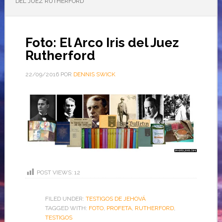
DEL JUEZ RUTHERFORD
Foto: El Arco Iris del Juez
Rutherford
22/09/2016
POR
DENNIS SWICK
POST VIEWS:
12
FILED UNDER:
TESTIGOS DE JEHOVÁ
TAGGED WITH:
FOTO
,
PROFETA
,
RUTHERFORD
,
TESTIGOS