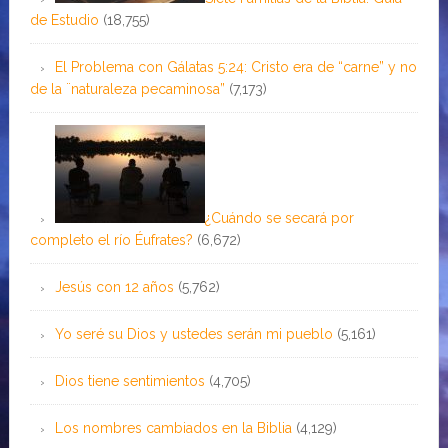
de Estudio
(18,755)
El Problema con Gálatas 5:24: Cristo era de “carne” y no
de la ¨naturaleza pecaminosa”
(7,173)
¿Cuándo se secará por
completo el río Éufrates?
(6,672)
Jesús con 12 años
(5,762)
Yo seré su Dios y ustedes serán mi pueblo
(5,161)
Dios tiene sentimientos
(4,705)
Los nombres cambiados en la Biblia
(4,129)