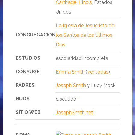
Carthage
,
Illinois
, Estados
Unidos
La Iglesia de Jesucristo de
CONGREGACIÓN
los Santos de los Últimos
Días
ESTUDIOS
escolaridad incompleta
CÓNYUGE
Emma Smith
(
ver todas
)
PADRES
Joseph Smith
y Lucy Mack
1
HIJOS
discutido
SITIO WEB
JosephSmith.net