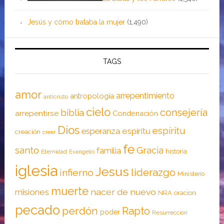
Jesús y cómo trataba la mujer
(1,490)
TAGS
amor
arrepentimiento
antropología
anticristo
cielo
consejería
biblia
arrepentirse
Condenación
Dios
espíritu
esperanza
espíritu
creación
creer
fe
santo
Gracia
familia
historia
Eternidad
Evangelio
iglesia
Jesus
liderazgo
infierno
Ministerio
muerte
nacer de nuevo
misiones
NRA
oracion
pecado
perdón
Rapto
poder
Resurrección