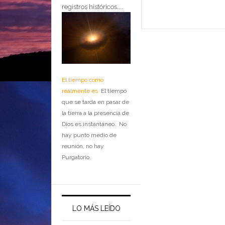
registros históricos....
El tiempo como
realmente es
El tiempo
que se tarda en pasar de
la tierra a la presencia de
Dios es instantáneo. No
hay punto medio de
reunión, no hay
Purgatorio.
LO MÁS LEÍDO