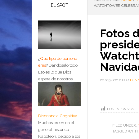
EL SPOT
WATCHTOWER CELEBRAND
Fotos d
preside
Watcht
¿
Qué tipo de persona
Navida
eres
?
Dándoselo todo.
Eso es lo que Dios
espera de nosotros.
22/09/2016
POR
DENN
POST VIEWS:
24
Disonancia Cognitiva
Muchos creen en el
FILED UNDER:
general histórico
TAGGED WITH
Napoleón, debido a los