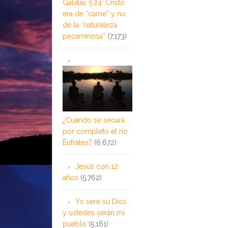
Gálatas 5:24: Cristo
era de “carne” y no
de la ¨naturaleza
pecaminosa”
(7,173)
¿Cuándo se secará
por completo el río
Éufrates?
(6,672)
Jesús con 12
años
(5,762)
Yo seré su Dios
y ustedes serán mi
pueblo
(5,161)