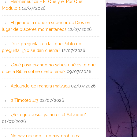
Hermenéutica – El Qué y el Por Qué:
Módulo 1
14/07/2026
Eligiendo la riqueza superior de Dios en
lugar de placeres momentáneos
12/07/2026
Diez preguntas en las que Pablo nos
pregunta: ¿No se dan cuenta?
12/07/2026
¿Qué pasa cuando no sabes qué es lo que
dice la Biblia sobre cierto tema?
09/07/2026
Actuando de manera malvada
02/07/2026
2 Timoteo 4:3
02/07/2026
¿Será que Jesús ya no es el Salvador?
01/07/2026
No hay pecado – no hay problema