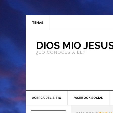
TEMAS
DIOS MIO JESU
¿LO CONOCES A ÉL?
ACERCA DEL SITIO
FACEBOOK SOCIAL
YOU ARE HERE:
HOME
/
T