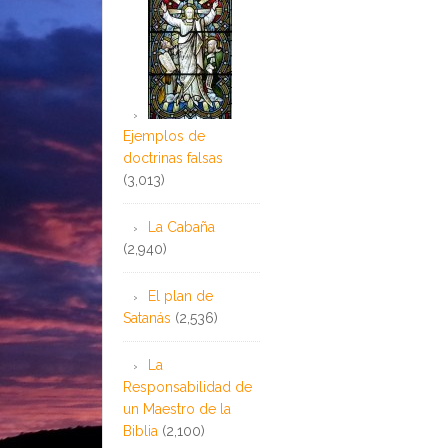
Ejemplos de
doctrinas falsas
(3,013)
La Cabaña
(2,940)
El plan de
Satanás
(2,536)
La
Responsabilidad de
un Maestro de la
Biblia
(2,100)