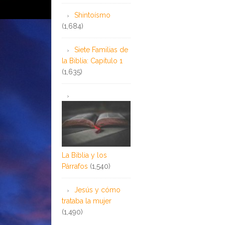
Shintoísmo
(1,684)
Siete Familias de
la Biblia: Capítulo 1
(1,635)
La Biblia y los
Párrafos
(1,540)
Jesús y cómo
trataba la mujer
(1,490)