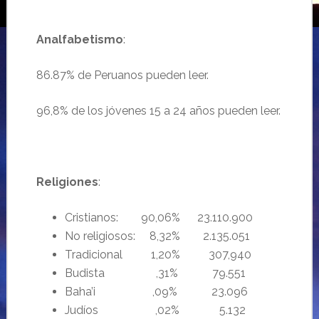
Analfabetismo
:
86.87% de Peruanos pueden leer.
96,8% de los jóvenes 15 a 24 años pueden leer.
Religiones
:
Cristianos: 90,06% 23.110.900
No religiosos: 8,32% 2.135.051
Tradicional 1,20% 307,940
Budista ,31% 79.551
Baha’i ,09% 23.096
Judíos ,02% 5.132