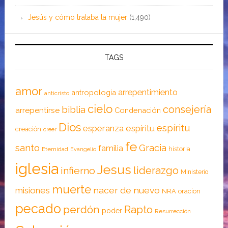
Jesús y cómo trataba la mujer
(1,490)
TAGS
amor
arrepentimiento
antropología
anticristo
cielo
consejería
biblia
arrepentirse
Condenación
Dios
espíritu
esperanza
espíritu
creación
creer
fe
santo
Gracia
familia
historia
Eternidad
Evangelio
iglesia
Jesus
liderazgo
infierno
Ministerio
muerte
nacer de nuevo
misiones
NRA
oracion
pecado
perdón
Rapto
poder
Resurrección