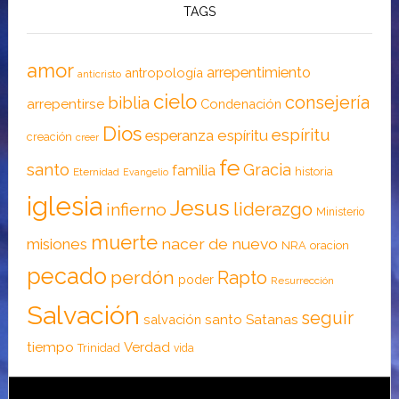
TAGS
amor
arrepentimiento
antropología
anticristo
cielo
consejería
biblia
arrepentirse
Condenación
Dios
espíritu
esperanza
espíritu
creación
creer
fe
santo
Gracia
familia
historia
Eternidad
Evangelio
iglesia
Jesus
liderazgo
infierno
Ministerio
muerte
nacer de nuevo
misiones
NRA
oracion
pecado
perdón
Rapto
poder
Resurrección
Salvación
seguir
santo
Satanas
salvación
tiempo
Verdad
Trinidad
vida