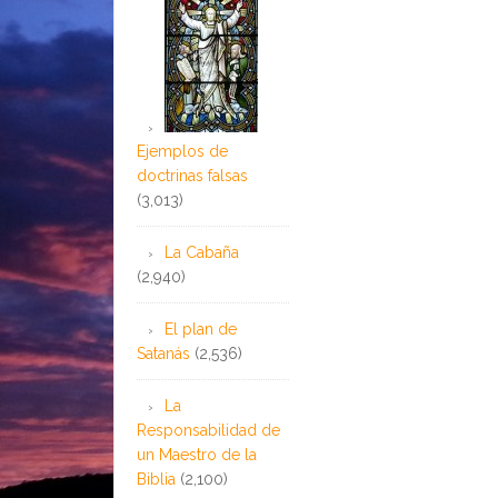
Ejemplos de
doctrinas falsas
(3,013)
La Cabaña
(2,940)
El plan de
Satanás
(2,536)
La
Responsabilidad de
un Maestro de la
Biblia
(2,100)