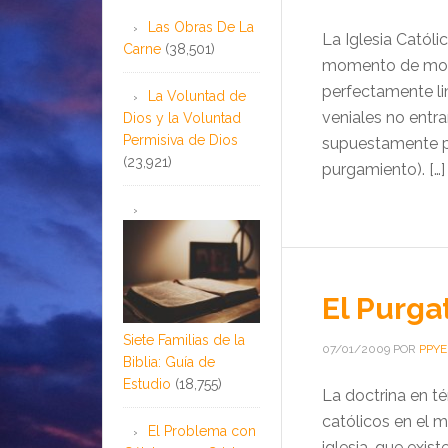
Las Obras De La
La Iglesia Catól
Carne
(38,501)
momento de morir
perfectamente l
La Voluntad de
veniales no entra
Dios y la Voluntad
Permisiva de Dios
supuestamente pa
(23,921)
purgamiento). […]
El Purga
Siete Familias de la
07/01/2009
POR
PPY
Biblia: Guía de
Estudio
(18,755)
La doctrina en té
católicos en el m
El Problema con
iglesia, que exist