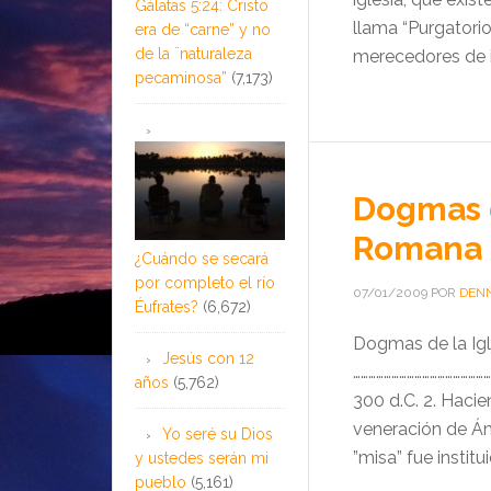
Gálatas 5:24: Cristo
llama “Purgatorio
era de “carne” y no
de la ¨naturaleza
merecedores de ir 
pecaminosa”
(7,173)
Dogmas d
Romana
¿Cuándo se secará
por completo el río
07/01/2009
POR
DENN
Éufrates?
(6,672)
Dogmas de la Ig
Jesús con 12
………………………………………
años
(5,762)
300 d.C. 2. Hacien
veneración de Áng
Yo seré su Dios
”misa” fue institu
y ustedes serán mi
pueblo
(5,161)