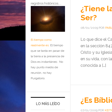
registros históricos....
¿Tiene l
Ser?
08/01/2009
POR
PAB
Lo que dice el C
El tiempo como
realmente es
El tiempo
en la sección 84
que se tarda en pasar de
Cristo y su Igles
la tierra a la presencia de
en su vida, con l
Dios es instantáneo. No
conocida a […]
hay punto medio de
reunión, no hay
Purgatorio.
¿Es Bíbli
LO MÁS LEÍDO
07/01/2009
POR
KEIT