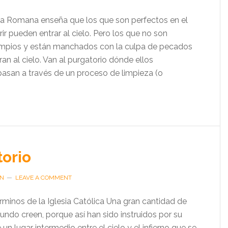
ica Romana enseña que los que son perfectos en el
 pueden entrar al cielo. Pero los que no son
impios y están manchados con la culpa de pecados
ran al cielo. Van al purgatorio dónde ellos
san a través de un proceso de limpieza (o
torio
EN
LEAVE A COMMENT
rminos de la Iglesia Católica Una gran cantidad de
undo creen, porque así han sido instruidos por su
e un lugar intermedio entre el cielo y el infierno que se