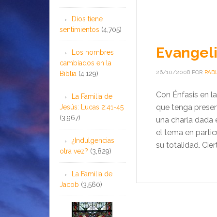
Dios tiene
sentimientos
(4,705)
Evangeli
Los nombres
cambiados en la
26/10/2008
POR
PAB
Biblia
(4,129)
Con Énfasis en l
La Familia de
que tenga presen
Jesús: Lucas 2:41-45
(3,967)
una charla dada e
el tema en particu
¿Indulgencias
su totalidad. Cie
otra vez?
(3,829)
La Familia de
Jacob
(3,560)