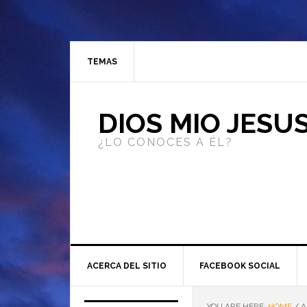
TEMAS
DIOS MIO JESU
¿LO CONOCES A ÉL?
ACERCA DEL SITIO
FACEBOOK SOCIAL
YOU ARE HERE:
HOME
/
A