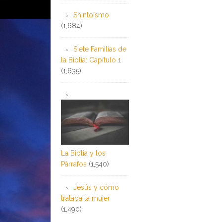
Shintoísmo
(1,684)
Siete Familias de
la Biblia: Capítulo 1
(1,635)
La Biblia y los
Párrafos
(1,540)
Jesús y cómo
trataba la mujer
(1,490)