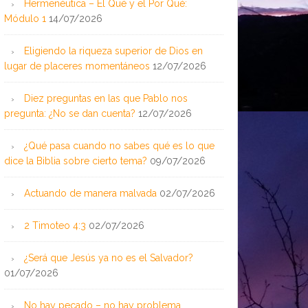
Hermenéutica – El Qué y el Por Qué:
Módulo 1
14/07/2026
Eligiendo la riqueza superior de Dios en
lugar de placeres momentáneos
12/07/2026
Diez preguntas en las que Pablo nos
pregunta: ¿No se dan cuenta?
12/07/2026
¿Qué pasa cuando no sabes qué es lo que
dice la Biblia sobre cierto tema?
09/07/2026
Actuando de manera malvada
02/07/2026
2 Timoteo 4:3
02/07/2026
¿Será que Jesús ya no es el Salvador?
01/07/2026
No hay pecado – no hay problema