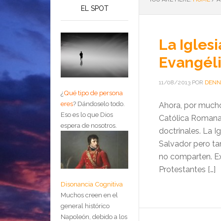
EL SPOT
La Igles
Evangéli
11/08/2013
POR
DENN
¿
Qué tipo de persona
eres
?
Dándoselo todo.
Ahora, por mucho 
Eso es lo que Dios
Católica Romana 
espera de nosotros.
doctrinales. La Ig
Salvador pero ta
no comparten. Exi
Protestantes […]
Disonancia Cognitiva
Muchos creen en el
general histórico
Napoleón, debido a los