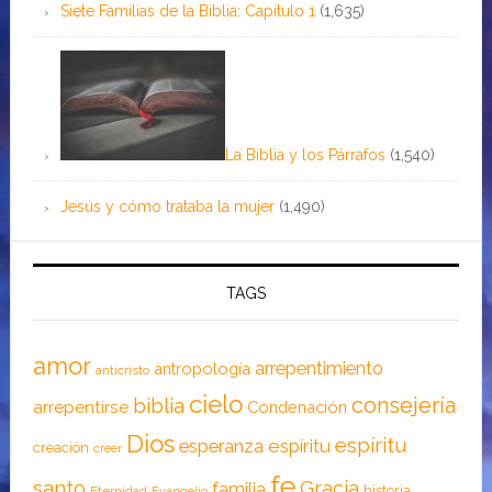
Siete Familias de la Biblia: Capítulo 1
(1,635)
La Biblia y los Párrafos
(1,540)
Jesús y cómo trataba la mujer
(1,490)
TAGS
amor
arrepentimiento
antropología
anticristo
cielo
consejería
biblia
arrepentirse
Condenación
Dios
espíritu
esperanza
espíritu
creación
creer
fe
santo
Gracia
familia
historia
Eternidad
Evangelio