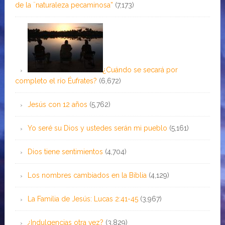
de la ¨naturaleza pecaminosa”
(7,173)
¿Cuándo se secará por
completo el río Éufrates?
(6,672)
Jesús con 12 años
(5,762)
Yo seré su Dios y ustedes serán mi pueblo
(5,161)
Dios tiene sentimientos
(4,704)
Los nombres cambiados en la Biblia
(4,129)
La Familia de Jesús: Lucas 2:41-45
(3,967)
¿Indulgencias otra vez?
(3,829)