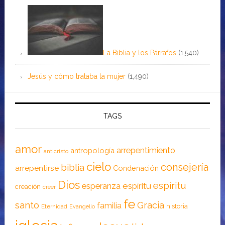
La Biblia y los Párrafos
(1,540)
Jesús y cómo trataba la mujer
(1,490)
TAGS
amor
arrepentimiento
antropología
anticristo
cielo
consejería
biblia
arrepentirse
Condenación
Dios
espíritu
esperanza
espíritu
creación
creer
fe
santo
Gracia
familia
historia
Eternidad
Evangelio