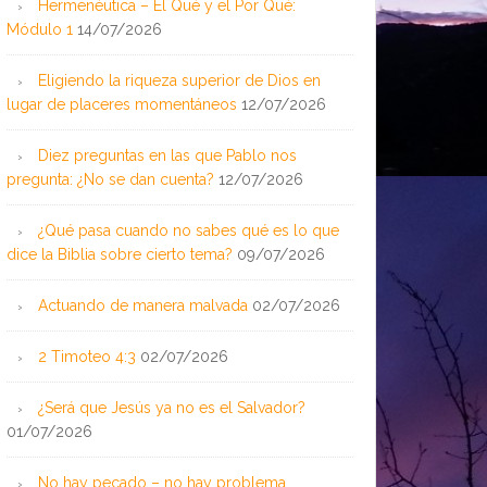
Hermenéutica – El Qué y el Por Qué:
Módulo 1
14/07/2026
Eligiendo la riqueza superior de Dios en
lugar de placeres momentáneos
12/07/2026
Diez preguntas en las que Pablo nos
pregunta: ¿No se dan cuenta?
12/07/2026
¿Qué pasa cuando no sabes qué es lo que
dice la Biblia sobre cierto tema?
09/07/2026
Actuando de manera malvada
02/07/2026
2 Timoteo 4:3
02/07/2026
¿Será que Jesús ya no es el Salvador?
01/07/2026
No hay pecado – no hay problema