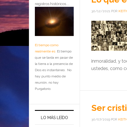
registros históricos....
30/12/2021
POR
KEIT
El tiempo como
realmente es
El tiempo
que se tarda en pasar de
inmoralidad, y to
la tierra a la presencia de
ustedes, como co
Dios es instantáneo. No
hay punto medio de
reunión, no hay
Purgatorio.
Ser crist
LO MÁS LEÍDO
30/07/2019
POR
KEIT