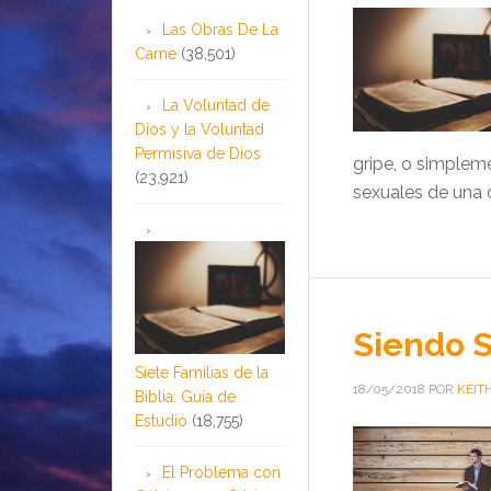
Las Obras De La
Carne
(38,501)
La Voluntad de
Dios y la Voluntad
Permisiva de Dios
gripe, o simplem
(23,921)
sexuales de una c
Siendo 
Siete Familias de la
18/05/2018
POR
KEIT
Biblia: Guía de
Estudio
(18,755)
El Problema con