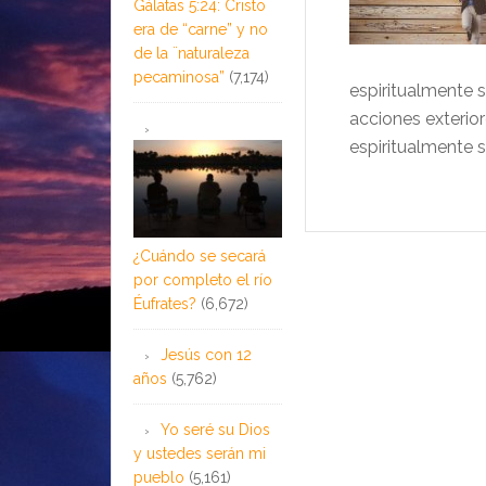
Gálatas 5:24: Cristo
era de “carne” y no
de la ¨naturaleza
pecaminosa”
(7,174)
espiritualmente s
acciones exterior
espiritualmente s
¿Cuándo se secará
por completo el río
Éufrates?
(6,672)
Jesús con 12
años
(5,762)
Yo seré su Dios
y ustedes serán mi
pueblo
(5,161)