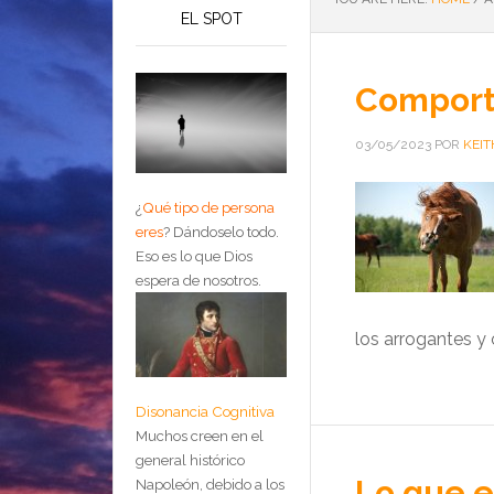
EL SPOT
Comport
03/05/2023
POR
KEIT
¿
Qué tipo de persona
eres
?
Dándoselo todo.
Eso es lo que Dios
espera de nosotros.
los arrogantes y 
Disonancia Cognitiva
Muchos creen en el
general histórico
Lo que e
Napoleón, debido a los