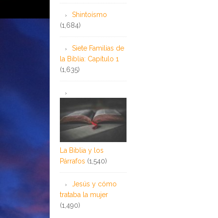
Shintoísmo
(1,684)
Siete Familias de
la Biblia: Capítulo 1
(1,635)
La Biblia y los
Párrafos
(1,540)
Jesús y cómo
trataba la mujer
(1,490)