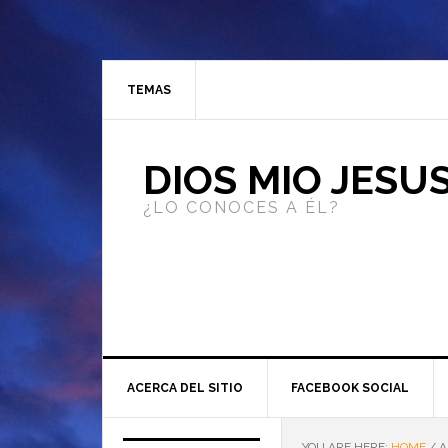
TEMAS
DIOS MIO JESU
¿LO CONOCES A ÉL?
ACERCA DEL SITIO
FACEBOOK SOCIAL
YOU ARE HERE:
HOME
/
A