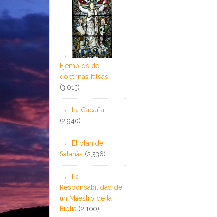
Ejemplos de
doctrinas falsas
(3,013)
La Cabaña
(2,940)
El plan de
Satanás
(2,536)
La
Responsabilidad de
un Maestro de la
Biblia
(2,100)