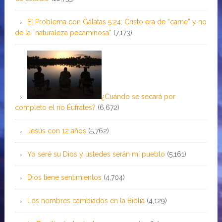
El Problema con Gálatas 5:24: Cristo era de “carne” y no
de la ¨naturaleza pecaminosa”
(7,173)
¿Cuándo se secará por
completo el río Éufrates?
(6,672)
Jesús con 12 años
(5,762)
Yo seré su Dios y ustedes serán mi pueblo
(5,161)
Dios tiene sentimientos
(4,704)
Los nombres cambiados en la Biblia
(4,129)