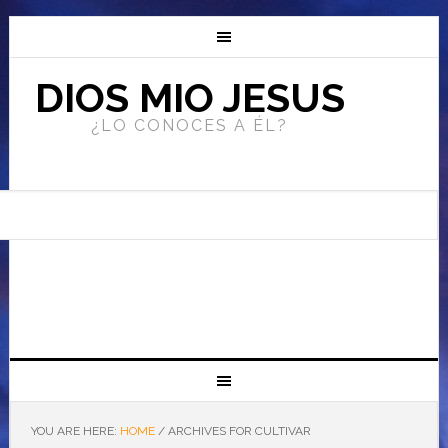
DIOS MIO JESUS
¿LO CONOCES A ÉL?
YOU ARE HERE:
HOME
/
ARCHIVES FOR CULTIVAR