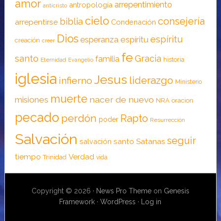
amor
arrepentimiento
antropología
anticristo
cielo
consejería
biblia
arrepentirse
Condenación
Dios
espíritu
esperanza
espíritu
creación
creer
fe
santo
Gracia
familia
historia
Eternidad
Evangelio
iglesia
Jesus
liderazgo
infierno
Ministerio
muerte
nacer de nuevo
misiones
NRA
oracion
pecado
perdón
Rapto
poder
Resurrección
Salvación
seguir
santo
Satanas
salvación
tiempo
Verdad
Trinidad
vida
Copyright © 2026 ·
News Pro Theme
on
Genesis
Framework
·
WordPress
·
Log in