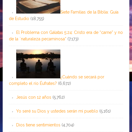
Siete Familias de la Biblia: Guía
de Estudio
(18,755)
El Problema con Gálatas 5:24: Cristo era de “carne” y no
de la ¨naturaleza pecaminosa”
(7,173)
¿Cuándo se secará por
completo el río Éufrates?
(6,672)
Jesús con 12 años
(5,762)
Yo seré su Dios y ustedes serán mi pueblo
(5,161)
Dios tiene sentimientos
(4,704)