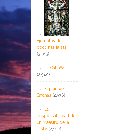
Ejemplos de
doctrinas falsas
(3,013)
La Cabaña
(2,940)
El plan de
Satanás
(2,536)
La
Responsabilidad de
un Maestro de la
Biblia
(2,100)