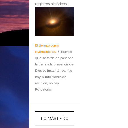
registros históricos....
El tiempo como
realmente es
El tiempo
que se tarda en pasar de
la tierra a la presencia de
Dios es instantáneo. No
hay punto medio de
reunión, no hay
Purgatorio.
LO MÁS LEÍDO