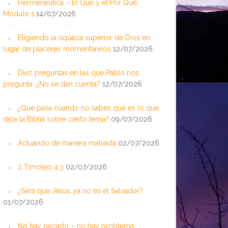
Hermenéutica – El Qué y el Por Qué:
Módulo 1
14/07/2026
Eligiendo la riqueza superior de Dios en
lugar de placeres momentáneos
12/07/2026
Diez preguntas en las que Pablo nos
pregunta: ¿No se dan cuenta?
12/07/2026
¿Qué pasa cuando no sabes qué es lo que
dice la Biblia sobre cierto tema?
09/07/2026
Actuando de manera malvada
02/07/2026
2 Timoteo 4:3
02/07/2026
¿Será que Jesús ya no es el Salvador?
01/07/2026
No hay pecado – no hay problema