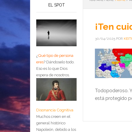
EL SPOT
¡Ten cui
30/04/2025
POR
KEIT
¿
Qué tipo de persona
eres
?
Dándoselo todo.
Eso es lo que Dios
espera de nosotros.
Todopoderoso. Y e
está protegido po
Disonancia Cognitiva
Muchos creen en el
general histórico
Napoleón, debido a los