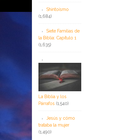
Shintoísmo
(1,684)
Siete Familias de
la Biblia: Capítulo 1
(1,635)
La Biblia y los
Párrafos
(1,540)
Jesús y cómo
trataba la mujer
(1,490)