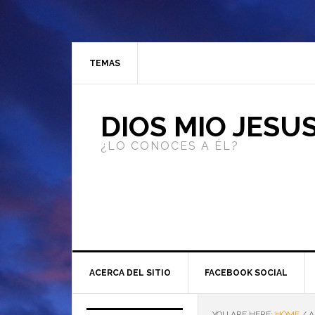
TEMAS
DIOS MIO JESU
¿LO CONOCES A ÉL?
ACERCA DEL SITIO
FACEBOOK SOCIAL
YOU ARE HERE:
HOME
/
A