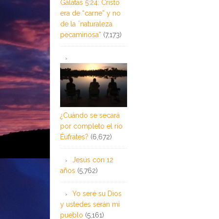
Gálatas 5:24: Cristo
era de “carne” y no
de la ¨naturaleza
pecaminosa”
(7,173)
¿Cuándo se secará
por completo el río
Éufrates?
(6,672)
Jesús con 12
años
(5,762)
Yo seré su Dios
y ustedes serán mi
pueblo
(5,161)