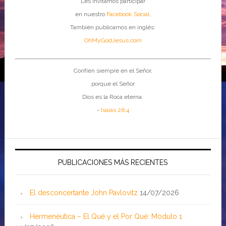
Les invitamos participar
en nuestro
Facebook Social
.
También publicamos en inglés:
OhMyGodJesus.com
Confíen siempre en el Señor,
porque el Señor
Dios es la Roca eterna.
-
Isaías 26:4
PUBLICACIONES MÁS RECIENTES
El desconcertante John Pavlovitz
14/07/2026
Hermenéutica – El Qué y el Por Qué: Módulo 1