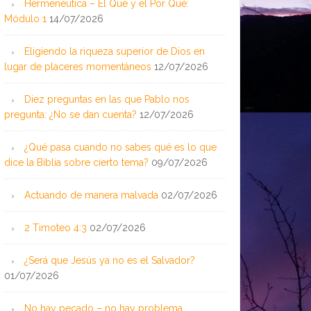
Hermenéutica – El Qué y el Por Qué:
Módulo 1
14/07/2026
Eligiendo la riqueza superior de Dios en
lugar de placeres momentáneos
12/07/2026
Diez preguntas en las que Pablo nos
pregunta: ¿No se dan cuenta?
12/07/2026
¿Qué pasa cuando no sabes qué es lo que
dice la Biblia sobre cierto tema?
09/07/2026
Actuando de manera malvada
02/07/2026
2 Timoteo 4:3
02/07/2026
¿Será que Jesús ya no es el Salvador?
01/07/2026
No hay pecado – no hay problema