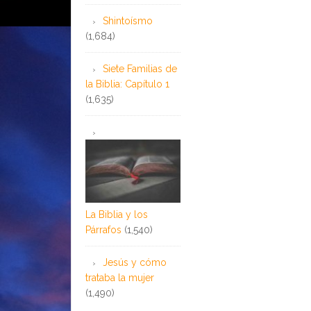
Shintoísmo
(1,684)
Siete Familias de
la Biblia: Capítulo 1
(1,635)
La Biblia y los
Párrafos
(1,540)
Jesús y cómo
trataba la mujer
(1,490)