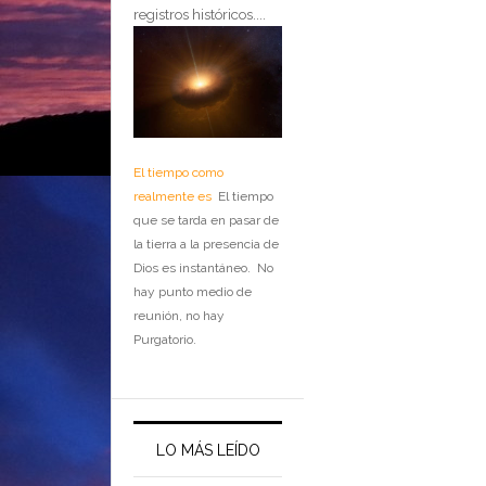
registros históricos....
El tiempo como
realmente es
El tiempo
que se tarda en pasar de
la tierra a la presencia de
Dios es instantáneo. No
hay punto medio de
reunión, no hay
Purgatorio.
LO MÁS LEÍDO