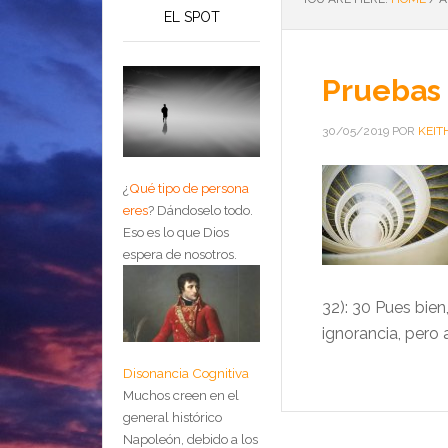
EL SPOT
Pruebas
30/05/2019
POR
KEIT
¿
Qué tipo de persona
eres
?
Dándoselo todo.
Eso es lo que Dios
espera de nosotros.
32): 30 Pues bien
ignorancia, pero
Disonancia Cognitiva
Muchos creen en el
general histórico
Napoleón, debido a los