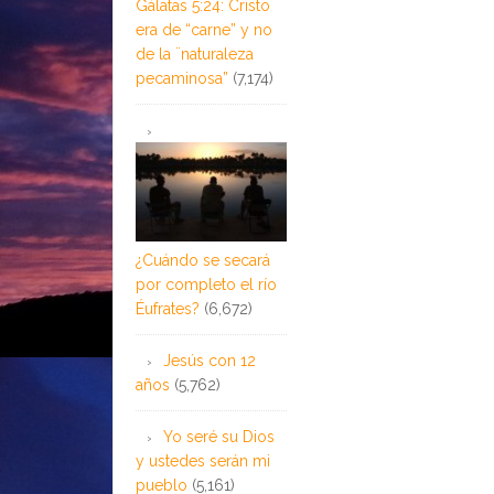
Gálatas 5:24: Cristo
era de “carne” y no
de la ¨naturaleza
pecaminosa”
(7,174)
¿Cuándo se secará
por completo el río
Éufrates?
(6,672)
Jesús con 12
años
(5,762)
Yo seré su Dios
y ustedes serán mi
pueblo
(5,161)