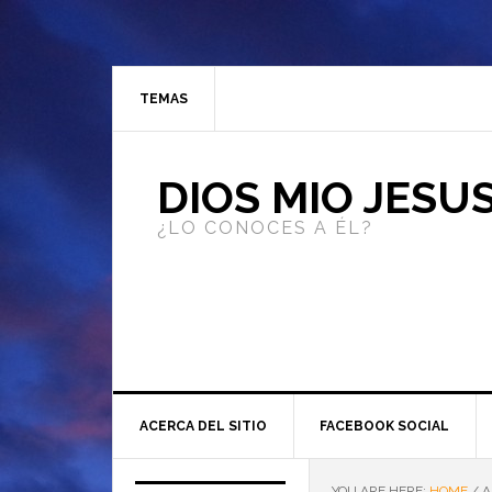
TEMAS
DIOS MIO JESU
¿LO CONOCES A ÉL?
ACERCA DEL SITIO
FACEBOOK SOCIAL
YOU ARE HERE:
HOME
/
A