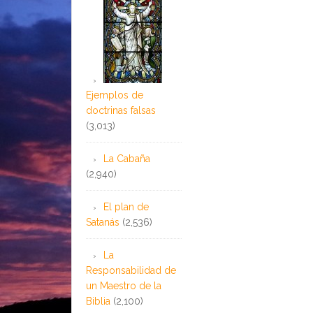
Ejemplos de
doctrinas falsas
(3,013)
La Cabaña
(2,940)
El plan de
Satanás
(2,536)
La
Responsabilidad de
un Maestro de la
Biblia
(2,100)