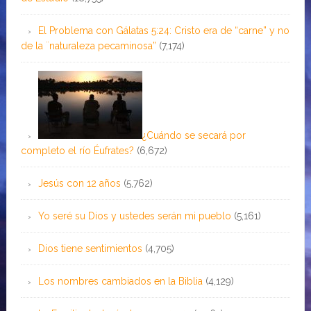
El Problema con Gálatas 5:24: Cristo era de “carne” y no
de la ¨naturaleza pecaminosa”
(7,174)
¿Cuándo se secará por
completo el río Éufrates?
(6,672)
Jesús con 12 años
(5,762)
Yo seré su Dios y ustedes serán mi pueblo
(5,161)
Dios tiene sentimientos
(4,705)
Los nombres cambiados en la Biblia
(4,129)