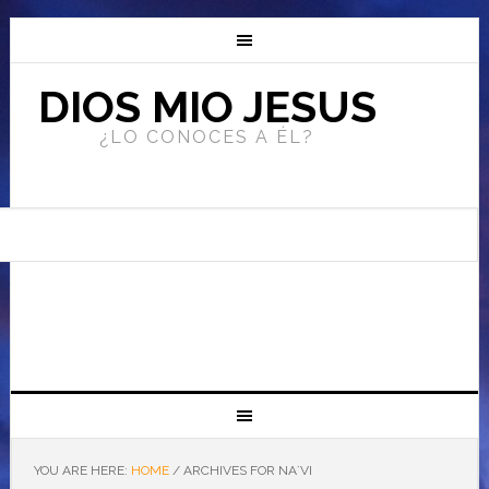
DIOS MIO JESUS
¿LO CONOCES A ÉL?
YOU ARE HERE:
HOME
/
ARCHIVES FOR NA´VI