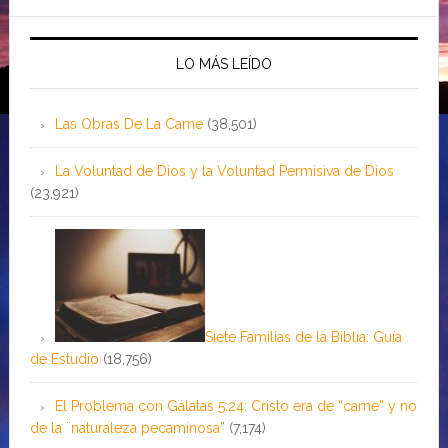
LO MÁS LEÍDO
Las Obras De La Carne
(38,501)
La Voluntad de Dios y la Voluntad Permisiva de Dios
(23,921)
Siete Familias de la Biblia: Guía
de Estudio
(18,756)
El Problema con Gálatas 5:24: Cristo era de “carne” y no
de la ¨naturaleza pecaminosa”
(7,174)