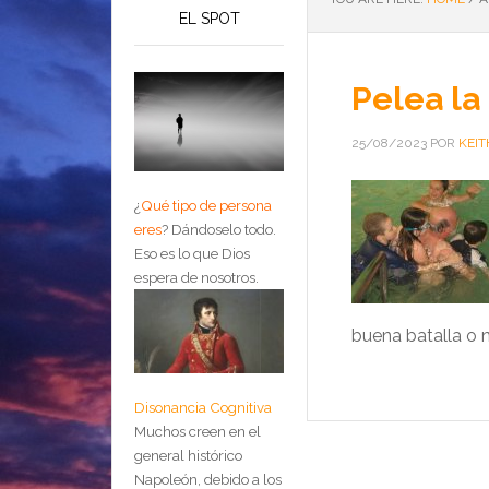
EL SPOT
Pelea la
25/08/2023
POR
KEIT
¿
Qué tipo de persona
eres
?
Dándoselo todo.
Eso es lo que Dios
espera de nosotros.
buena batalla o 
Disonancia Cognitiva
Muchos creen en el
general histórico
Napoleón, debido a los