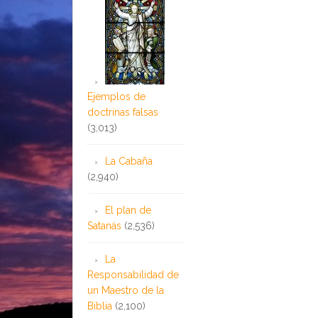
Ejemplos de
doctrinas falsas
(3,013)
La Cabaña
(2,940)
El plan de
Satanás
(2,536)
La
Responsabilidad de
un Maestro de la
Biblia
(2,100)