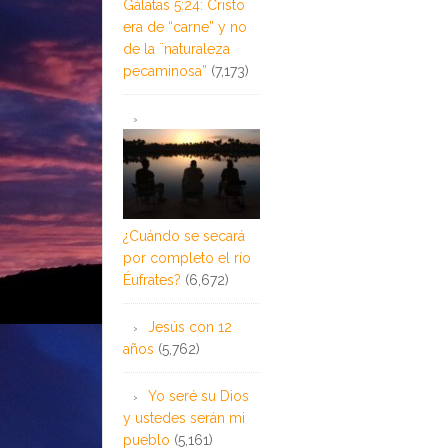
Gálatas 5:24: Cristo
era de “carne” y no
de la ¨naturaleza
pecaminosa”
(7,173)
¿Cuándo se secará
por completo el río
Éufrates?
(6,672)
Jesús con 12
años
(5,762)
Yo seré su Dios
y ustedes serán mi
pueblo
(5,161)