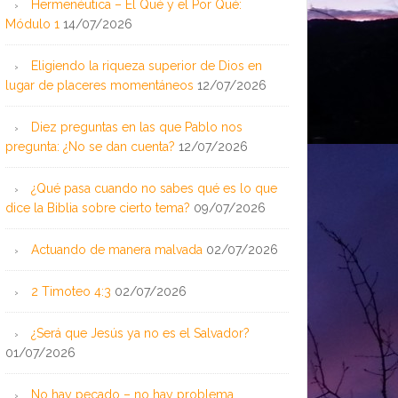
Hermenéutica – El Qué y el Por Qué:
Módulo 1
14/07/2026
Eligiendo la riqueza superior de Dios en
lugar de placeres momentáneos
12/07/2026
Diez preguntas en las que Pablo nos
pregunta: ¿No se dan cuenta?
12/07/2026
¿Qué pasa cuando no sabes qué es lo que
dice la Biblia sobre cierto tema?
09/07/2026
Actuando de manera malvada
02/07/2026
2 Timoteo 4:3
02/07/2026
¿Será que Jesús ya no es el Salvador?
01/07/2026
No hay pecado – no hay problema