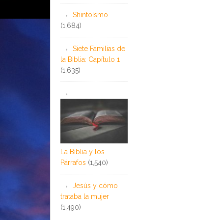
Shintoísmo
(1,684)
Siete Familias de
la Biblia: Capítulo 1
(1,635)
La Biblia y los
Párrafos
(1,540)
Jesús y cómo
trataba la mujer
(1,490)