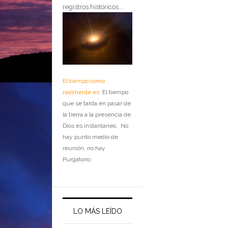
registros históricos....
El tiempo como
realmente es
El tiempo
que se tarda en pasar de
la tierra a la presencia de
Dios es instantáneo. No
hay punto medio de
reunión, no hay
Purgatorio.
LO MÁS LEÍDO