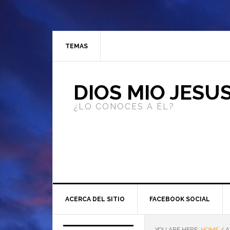
TEMAS
DIOS MIO JESU
¿LO CONOCES A ÉL?
ACERCA DEL SITIO
FACEBOOK SOCIAL
YOU ARE HERE:
HOME
/
A