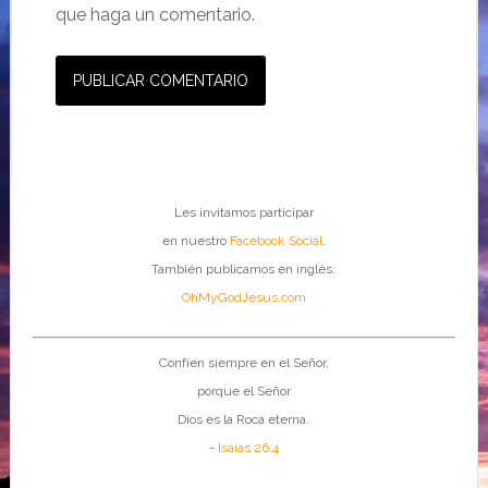
que haga un comentario.
Les invitamos participar
en nuestro
Facebook Social
.
También publicamos en inglés:
OhMyGodJesus.com
Confíen siempre en el Señor,
porque el Señor
Dios es la Roca eterna.
-
Isaías 26:4