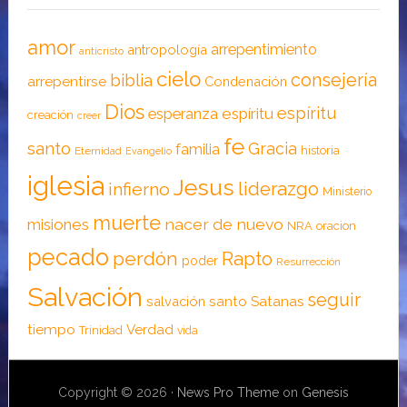
amor
arrepentimiento
antropología
anticristo
cielo
consejería
biblia
arrepentirse
Condenación
Dios
espíritu
esperanza
espíritu
creación
creer
fe
santo
Gracia
familia
historia
Eternidad
Evangelio
iglesia
Jesus
liderazgo
infierno
Ministerio
muerte
nacer de nuevo
misiones
NRA
oracion
pecado
perdón
Rapto
poder
Resurrección
Salvación
seguir
santo
Satanas
salvación
tiempo
Verdad
Trinidad
vida
Copyright © 2026 ·
News Pro Theme
on
Genesis