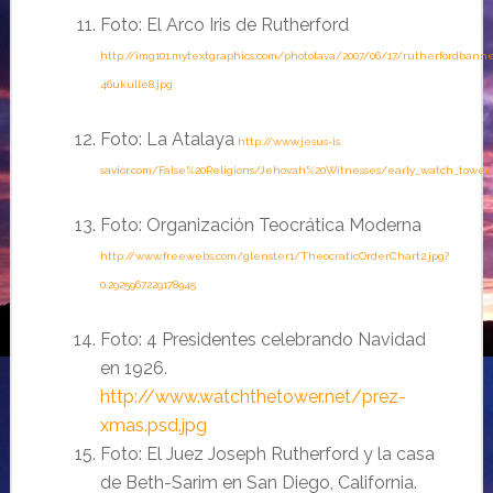
Foto: El Arco Iris de Rutherford
http://img101.mytextgraphics.com/photolava/2007/06/17/rutherfordbanne
46ukulle8.jpg
Foto: La Atalaya
http://www.jesus-is
savior.com/False%20Religions/Jehovah%20Witnesses/early_watch_tower_
Foto: Organización Teocrática Moderna
http://www.freewebs.com/glenster1/TheocraticOrderChart2.jpg?
0.2925967229178945
Foto: 4 Presidentes celebrando Navidad
en 1926.
http://www.watchthetower.net/prez-
xmas.psd.jpg
Foto: El Juez Joseph Rutherford y la casa
de Beth-Sarim en San Diego, California.