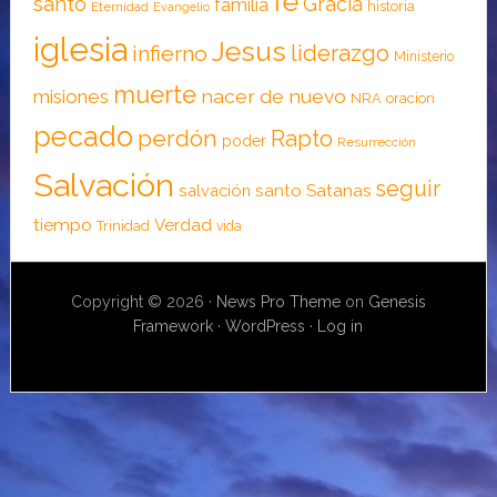
fe
santo
Gracia
familia
historia
Eternidad
Evangelio
iglesia
Jesus
liderazgo
infierno
Ministerio
muerte
nacer de nuevo
misiones
NRA
oracion
pecado
perdón
Rapto
poder
Resurrección
Salvación
seguir
santo
Satanas
salvación
tiempo
Verdad
Trinidad
vida
Copyright © 2026 ·
News Pro Theme
on
Genesis
Framework
·
WordPress
·
Log in