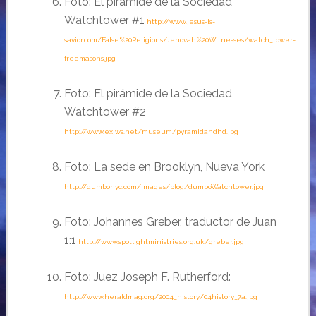
Foto: El pirámide de la Sociedad
Watchtower #1
http://www.jesus-is-
savior.com/False%20Religions/Jehovah%20Witnesses/watch_tower-
freemasons.jpg
Foto: El pirámide de la Sociedad
Watchtower #2
http://www.exjws.net/museum/pyramidandhd.jpg
Foto: La sede en Brooklyn, Nueva York
http://dumbonyc.com/images/blog/dumboWatchtower.jpg
Foto: Johannes Greber, traductor de Juan
1:1
http://www.spotlightministries.org.uk/greber.jpg
Foto: Juez Joseph F. Rutherford:
http://www.heraldmag.org/2004_history/04history_7a.jpg