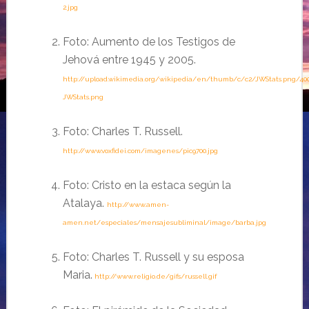
2.jpg
Foto: Aumento de los Testigos de
Jehová
entre 1945 y 2005.
http://upload.wikimedia.org/wikipedia/en/thumb/c/c2/JWStats.png/40
JWStats.png
Foto: Charles T. Russell.
http://www.voxfidei.com/imagenes/pic9700.jpg
Foto: Cristo en la estaca según la
Atalaya.
http://www.amen-
amen.net/especiales/mensajesubliminal/image/barba.jpg
Foto: Charles T. Russell y su esposa
Maria.
http://www.religio.de/gifs/russell.gif