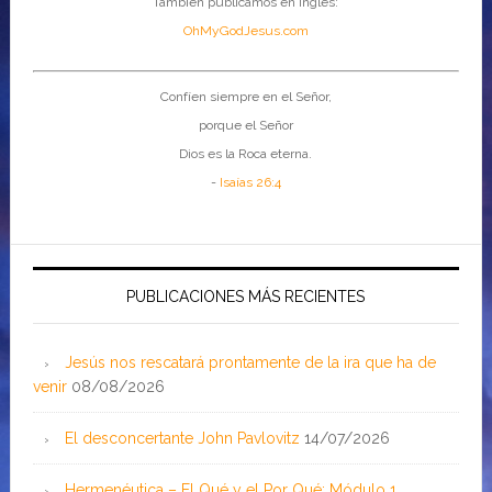
También publicamos en inglés:
OhMyGodJesus.com
Confíen siempre en el Señor,
porque el Señor
Dios es la Roca eterna.
-
Isaías 26:4
PUBLICACIONES MÁS RECIENTES
Jesús nos rescatará prontamente de la ira que ha de
venir
08/08/2026
El desconcertante John Pavlovitz
14/07/2026
Hermenéutica – El Qué y el Por Qué: Módulo 1