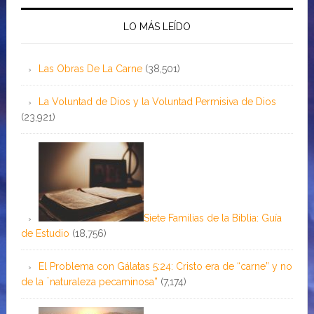
LO MÁS LEÍDO
Las Obras De La Carne
(38,501)
La Voluntad de Dios y la Voluntad Permisiva de Dios
(23,921)
Siete Familias de la Biblia: Guía
de Estudio
(18,756)
El Problema con Gálatas 5:24: Cristo era de “carne” y no
de la ¨naturaleza pecaminosa”
(7,174)