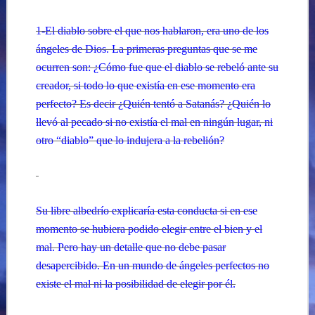
1-El diablo sobre el que nos hablaron, era uno de los
ángeles de Dios. La primeras preguntas que se me
ocurren son: ¿Cómo fue que el diablo se rebeló ante su
creador, si todo lo que existía en ese momento era
perfecto? Es decir ¿Quién tentó a Satanás? ¿Quién lo
llevó al pecado si no existía el mal en ningún lugar, ni
otro “diablo” que lo indujera a la rebelión?
Su libre albedrío explicaría esta conducta si en ese
momento se hubiera podido elegir entre el bien y el
mal. Pero hay un detalle que no debe pasar
desapercibido. En un mundo de ángeles perfectos no
existe el mal ni la posibilidad de elegir por él.