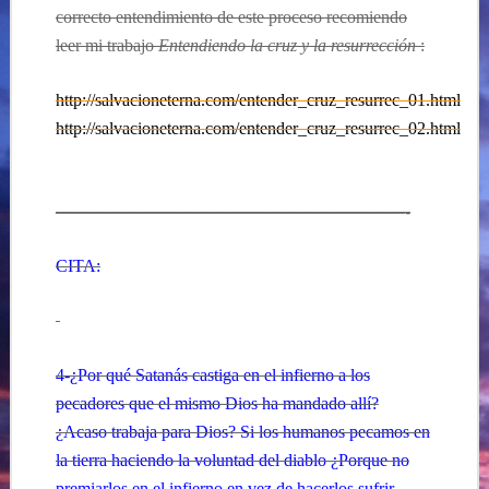
correcto entendimiento de este proceso recomiendo
leer mi trabajo
Entendiendo la cruz y la resurrección
:
http://salvacioneterna.com/entender_cruz_resurrec_01.html
http://salvacioneterna.com/entender_cruz_resurrec_02.html
————————————————————-
CITA:
4-¿Por qué Satanás castiga en el infierno a los
pecadores que el mismo Dios ha mandado allí?
¿Acaso trabaja para Dios? Si los humanos pecamos en
la tierra haciendo la voluntad del diablo ¿Porque no
premiarlos en el infierno en vez de hacerlos sufrir