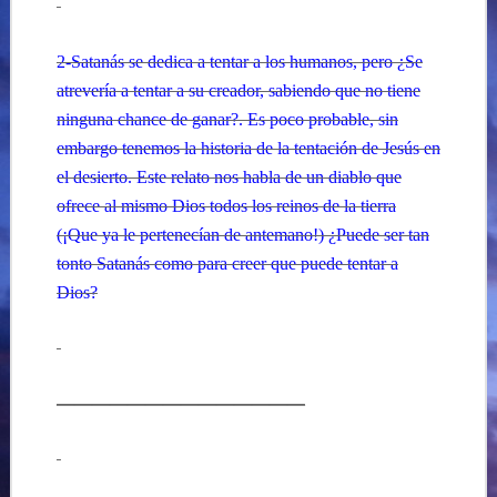
2-Satanás se dedica a tentar a los humanos, pero ¿Se
atrevería a tentar a su creador, sabiendo que no tiene
ninguna chance de ganar?. Es poco probable, sin
embargo tenemos la historia de la tentación de Jesús en
el desierto. Este relato nos habla de un diablo que
ofrece al mismo Dios todos los reinos de la tierra
(¡Que ya le pertenecían de antemano!) ¿Puede ser tan
tonto Satanás como para creer que puede tentar a
Dios?
——————————————