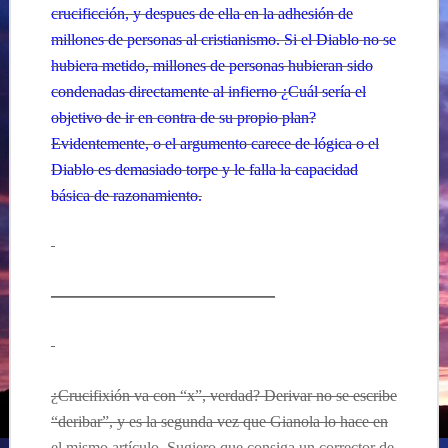
crucificción, y despues de ella en la adhesión de
millones de personas al cristianismo. Si el Diablo no se
hubiera metido, millones de personas hubieran sido
condenadas directamente al infierno ¿Cuál sería el
objetivo de ir en contra de su propio plan?
Evidentemente, o el argumento carece de lógica o el
Diablo es demasiado torpe y le falla la capacidad
básica de razonamiento.
——————————————
¿Crucifixión va con “x”, verdad? Derivar no se escribe
“deribar”, y es la segunda vez que Gianola lo hace en
el mismo artículo. Sugiero que consiga un corrector de