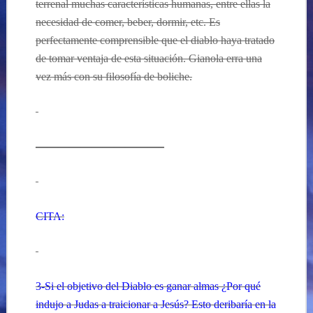
terrenal muchas características humanas, entre ellas la
necesidad de comer, beber, dormir, etc. Es
perfectamente comprensible que el diablo haya tratado
de tomar ventaja de esta situación. Gianola erra una
vez más con su filosofía de boliche.
———————————–
CITA:
3-Si el objetivo del Diablo es ganar almas ¿Por qué
indujo a Judas a traicionar a Jesús? Esto deribaría en la