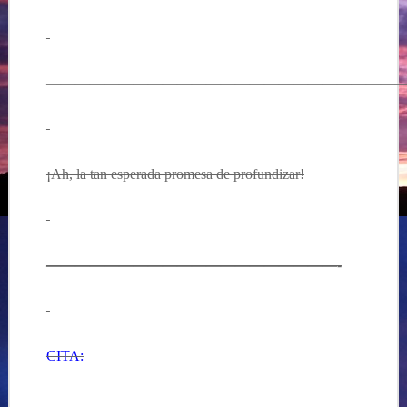
————————————————————————
¡Ah, la tan esperada promesa de profundizar!
————————————————————-
CITA: