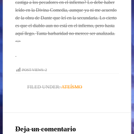
castiga a los pecadores en el infierno? Lo debe haber
leído en la Divina Comedia, aunque ya ni me acuerdo
de la obra de Dante que leí en la secundaria. Lo cierto
es que el diablo aun no está en el infierno, pero hasta
aquí llego.
Tanta
barbaridad no merece ser analizada.
<>
POST VIEWS:
2
FILED UNDER:
ATEÍSMO
Deja un comentario