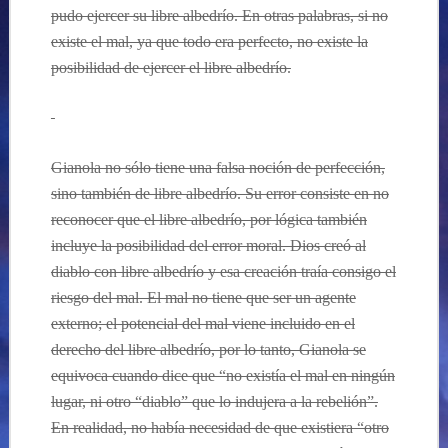
pudo ejercer su libre albedrío. En otras palabras, si no
existe el mal, ya que todo era perfecto, no existe la
posibilidad de ejercer el libre albedrío.
Gianola no sólo tiene una falsa noción de perfección,
sino también de libre albedrío. Su error consiste en no
reconocer que el libre albedrío, por lógica también
incluye la posibilidad del error moral. Dios creó al
diablo con libre albedrío y esa creación traía consigo el
riesgo del mal. El mal no tiene que ser un agente
externo; el potencial del mal viene incluido en el
derecho del libre albedrío, por lo tanto, Gianola se
equivoca cuando dice que “no existía el mal en ningún
lugar, ni otro “diablo” que lo indujera a la rebelión”.
En realidad, no había necesidad de que existiera “otro