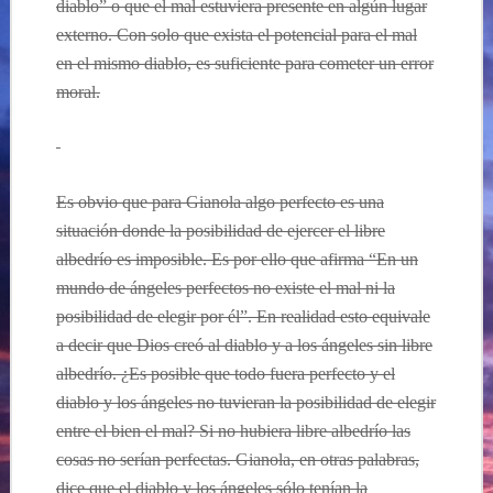
diablo” o que el mal estuviera presente en algún lugar
externo. Con solo que exista el potencial para el mal
en el mismo diablo, es suficiente para cometer un error
moral.
Es obvio que para Gianola algo perfecto es una
situación donde la posibilidad de ejercer el libre
albedrío es imposible. Es por ello que afirma “En un
mundo de ángeles perfectos no existe el mal ni la
posibilidad de elegir por él”. En realidad esto equivale
a decir que Dios creó al diablo y a los ángeles sin libre
albedrío. ¿Es posible que todo fuera perfecto y el
diablo y los ángeles no tuvieran la posibilidad de elegir
entre el bien el mal? Si no hubiera libre albedrío las
cosas no serían perfectas. Gianola, en otras palabras,
dice que el diablo y los ángeles sólo tenían la