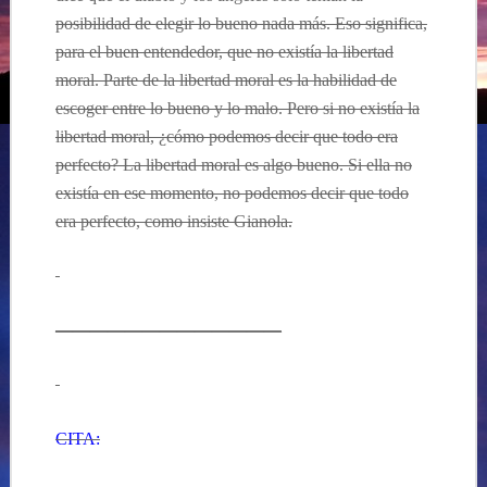
posibilidad de elegir lo bueno nada más. Eso significa,
para el buen entendedor, que no existía la libertad
moral. Parte de la libertad moral es la habilidad de
escoger entre lo bueno y lo malo. Pero si no existía la
libertad moral, ¿cómo podemos decir que todo era
perfecto? La libertad moral es algo bueno. Si ella no
existía en ese momento, no podemos decir que todo
era perfecto, como insiste Gianola.
—————————————
CITA: