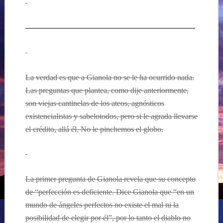
—————————————————————-
La verdad es que a Gianola no se le ha ocurrido nada.
Las preguntas que plantea, como dije anteriormente,
son viejas cantinelas de los ateos, agnósticos
existencialistas y sabelotodos, pero si le agrada llevarse
el crédito, allá él. No le pinchemos el globo.
La primer pregunta de Gianola revela que su concepto
de “perfección es deficiente. Dice Gianola que “en un
mundo de ángeles perfectos no existe el mal ni la
posibilidad de elegir por él”, por lo tanto el diablo no