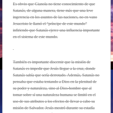
Es obvio que Gianola no tiene conocimiento de que
Satanás, de alguna manera, tiene más que una leve
ingerencia en los asuntos de las naciones, no en vano
Jesucristo le llamó el “príncipe de este mundo”
infiriendo que Satanás ejerce una influencia importante
en el sistema de este mundo.
También es importante discernir que la misión de
Satanás es impedir que Jesús llegue a la cruz, donde
Satanás sabía que sería derrotado. Además, Satanás no
pensaba que estaba tentando a Dios en la plenitud de
su poder y naturaleza, sino al Dios-hombre que al
tomar sobre sí una naturaleza humana se limitó en el
uso de sus atributos a los efectos de llevar a cabo su
misión de Salvador. Jesús mostró durante su estadía