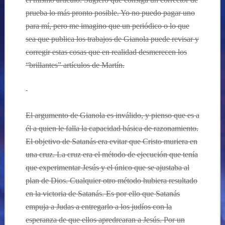
prueba lo más pronto posible. Yo no puedo pagar uno
para mí, pero me imagino que un periódico o lo que
sea que publica los trabajos de Gianola puede revisar y
corregir estas cosas que en realidad desmerecen los
“brillantes” artículos de Martín.
El argumento de Gianola es inválido, y pienso que es a
él a quien le falla la capacidad básica de razonamiento.
El objetivo de Satanás era evitar que Cristo muriera en
una cruz. La cruz era el método de ejecución que tenía
que experimentar Jesús y el único que se ajustaba al
plan de Dios. Cualquier otro método hubiera resultado
en la victoria de Satanás. Es por ello que Satanás
empuja a Judas a entregarlo a los judíos con la
esperanza de que ellos apredrearan a Jesús. Por un