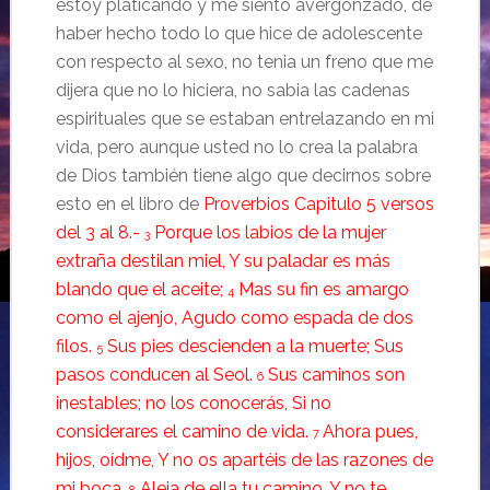
estoy platicando y me siento avergonzado, de
haber hecho todo lo que hice de adolescente
con respecto al sexo, no tenia un freno que me
dijera que no lo hiciera, no sabia las cadenas
espirituales que se estaban entrelazando en mi
vida, pero aunque usted no lo crea la palabra
de Dios también tiene algo que decirnos sobre
esto en el libro de
Proverbios Capitulo 5 versos
del 3 al 8.-
Porque los labios de la mujer
3
extraña destilan miel, Y su paladar es más
blando que el aceite;
Mas su fin es amargo
4
como el ajenjo, Agudo como espada de dos
filos.
Sus pies descienden a la muerte; Sus
5
pasos conducen al Seol.
Sus caminos son
6
inestables; no los conocerás, Si no
considerares el camino de vida.
Ahora pues,
7
hijos, oídme, Y no os apartéis de las razones de
mi boca.
Aleja de ella tu camino, Y no te