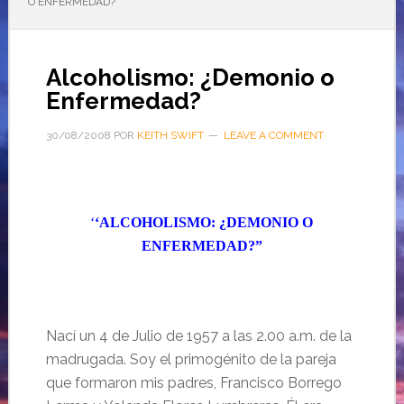
O ENFERMEDAD?
Alcoholismo: ¿Demonio o
Enfermedad?
30/08/2008
POR
KEITH SWIFT
LEAVE A COMMENT
‘
‘ALCOHOLISMO: ¿DEMONIO O
ENFERMEDAD?”
Nací un 4 de Julio de
1957 a
las
2.00 a
.m. de la
madrugada. Soy el primogénito de la pareja
que formaron mis padres, Francisco Borrego