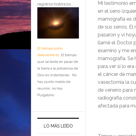
Mi testimonio e
registros históricos....
en el seno izqui
mamografía es dó
de sus senos. El
pasaron y vi hoy
llamé el Doctor p
El tiempo como
examinó y me env
realmente es
El tiempo
mamografía. Se h
que se tarda en pasar de
para ver si lo e
la tierra a la presencia de
el cáncer de mam
Dios es instantáneo. No
vasectomía la cu
hay punto medio de
reunión, no hay
de veneno para ma
Purgatorio.
radiografía consi
afectada para ma
LO MÁS LEÍDO