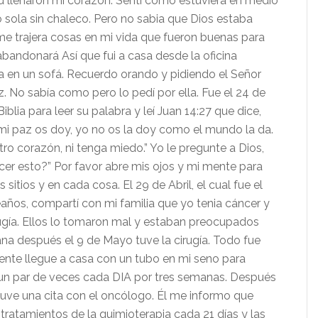
 llenaron mi corazón. Sentí como estuviera en medio
o
sola sin chaleco. Pero no sabia que Dios estaba
e trajera cosas en mi vida que fueron buenas para
abandonará Así que fui a casa desde la oficina
 en un sofá. Recuerdo orando y pidiendo el Señor
. No sabía como pero lo pedí por ella. Fue el 24 de
Biblia para leer su palabra y leí
Juan 14:27 que dice,
 mi paz os doy, yo no os la doy como el mundo la da.
ro corazón, ni tenga miedo.” Yo le pregunte a Dios,
er esto?” Por favor abre mis ojos y mi mente para
 sitios y en cada cosa. El 29 de Abril, el cual fue el
años, compartí con mi familia que yo tenia cáncer y
rugía. Ellos lo tomaron mal y estaban preocupados
na después el 9 de Mayo tuve la cirugía. Todo fue
uiente llegue a casa con un tubo en mi seno para
da un par de veces cada DIA por tres semanas. Después
uve una cita con el oncólogo. Él me informo que
tratamientos de la quimioterapia cada 21 días y las