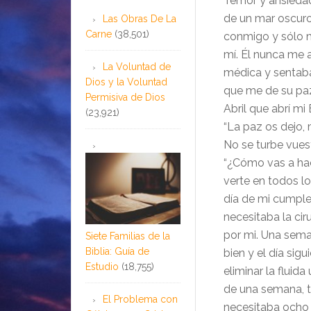
Temor y ansiedad
de un mar oscur
Las Obras De La
Carne
(38,501)
conmigo y sólo m
mí. Él nunca me 
La Voluntad de
médica y sentaba
Dios y la Voluntad
que me de su paz
Permisiva de Dios
Abril que abrí mi 
(23,921)
“La paz os dejo,
No se turbe vuest
“¿Cómo vas a hac
verte en todos los
día de mi cumple
necesitaba la ci
por mi. Una sema
Siete Familias de la
Biblia: Guía de
bien y el día sig
Estudio
(18,755)
eliminar la flui
de una semana, t
El Problema con
necesitaba ocho 