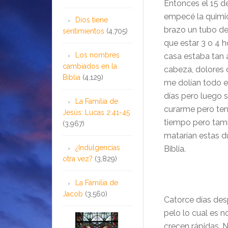
Entonces el 15 d
empecé la quimio
Dios tiene
brazo un tubo de
sentimientos
(4,705)
que estar 3 o 4 
Los nombres
casa estaba tan 
cambiados en la
cabeza, dolores 
Biblia
(4,129)
me dolían todo e
días pero luego 
La Familia de
curarme pero ten
Jesús: Lucas 2:41-45
tiempo pero tamb
(3,967)
matarían estas du
¿Indulgencias
Biblia.
otra vez?
(3,829)
La Familia de
Jacob
(3,560)
Catorce días des
pelo lo cual es 
crecen rápidas. N