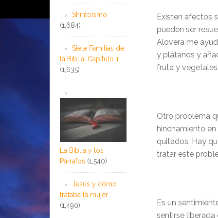
Shintoísmo
Existen afectos s
(1,684)
pueden ser resue
Alovera me ayud
Siete Familias de
y plátanos y aña
la Biblia: Capítulo 1
fruta y vegetale
(1,635)
Otro problema qu
hinchamiento en 
quitados. Hay qu
La Biblia y los
tratar este probl
Párrafos
(1,540)
Jesús y cómo
trataba la mujer
Es un sentimient
(1,490)
sentirse liberada