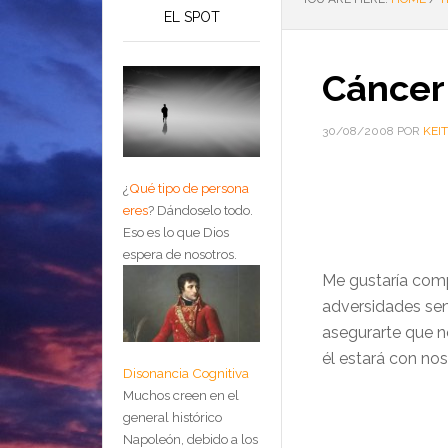
EL SPOT
Cáncer
30/08/2008
POR
KEI
¿
Qué tipo de persona
eres
?
Dándoselo todo.
Eso es lo que Dios
espera de nosotros.
Me gustaría comp
adversidades sen
asegurarte que n
él estará con no
Disonancia Cognitiva
Muchos creen en el
general histórico
Napoleón, debido a los