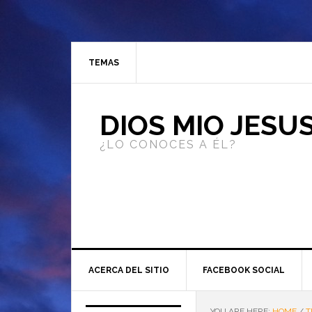
TEMAS
DIOS MIO JESU
¿LO CONOCES A ÉL?
ACERCA DEL SITIO
FACEBOOK SOCIAL
YOU ARE HERE:
HOME
/
T