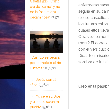
Gálatas 5:24: Cristo
enfermeras sacar
era de “carne” y no
seguía en su cam
de la ¨naturaleza
pecaminosa”
(7,173)
ciento casualida
los tratamientos 
cuales ellos llev
Otra vez, temor l
morir? El correo
con el
versículo 
Dios. Ten miseric
¿Cuándo se secará
sombra de tus a
por completo el río
Éufrates?
(6,672)
Jesús con 12
años
(5,762)
Creo en la palabr
Yo seré su Dios
y ustedes serán mi
pueblo
(5,161)