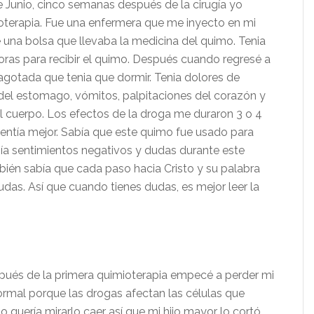
e Junio, cinco semanas después de la cirugía yo
terapia.
Fue una enfermera que me inyecto en mi
 una bolsa que llevaba la medicina del quimo. Tenia
horas para recibir el quimo. Después cuando regresé a
agotada que tenia que dormir. Tenia dolores de
del estomago, vómitos, palpitaciones del corazón y
l cuerpo. Los efectos de la droga me duraron 3 o 4
sentía mejor. Sabía que este quimo fue usado para
ía sentimientos negativos y dudas durante este
ién sabía que cada paso hacia Cristo y su palabra
das. Así que cuando tienes dudas, es mejor leer la
pués de la primera quimioterapia empecé a perder mi
normal porque las drogas afectan las células que
o quería mirarlo caer así que mi hijo mayor lo cortó