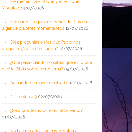
Hermenéutica – El Qué y el Por Qué:
Módulo 1
14/07/2026
Eligiendo la riqueza superior de Dios en
lugar de placeres momentáneos
12/07/2026
Diez preguntas en las que Pablo nos
pregunta: ¿No se dan cuenta?
12/07/2026
¿Qué pasa cuando no sabes qué es lo que
dice la Biblia sobre cierto tema?
09/07/2026
Actuando de manera malvada
02/07/2026
2 Timoteo 4:3
02/07/2026
¿Será que Jesús ya no es el Salvador?
01/07/2026
No hay pecado – no hay problema