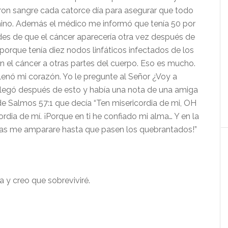
on sangre cada catorce día para asegurar que todo
ino. Además el médico me informó que tenía 50 por
des de que el cáncer aparecería otra vez después de
porque tenía diez nodos linfáticos infectados de los
an el cáncer a otras partes del cuerpo. Eso es mucho.
lenó mi corazón. Yo le pregunte al Señor ¿Voy a
 llegó después de esto y había una nota de una amiga
de Salmos 57:1 que decía “Ten misericordia de mi, OH
ordia de mí. ¡Porque en ti he confiado mi alma… Y en la
las me amparare hasta que pasen los quebrantados!”
a y creo que sobreviviré.