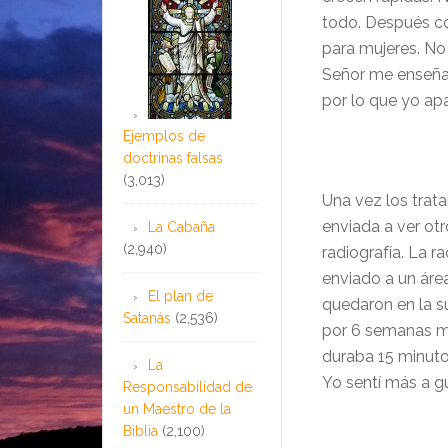
todo. Después c
para mujeres.
No 
Señor me enseña
por lo que yo apa
Ejemplos de
doctrinas falsas
(3,013)
Una vez los trat
enviada a ver ot
La Cabaña
(2,940)
radiografía. La r
enviado a un áre
El plan de
quedaron en la su
Satanás
(2,536)
por 6 semanas me
duraba 15 minutos
La
Yo sentí más a gu
Responsabilidad de
un Maestro de la
Biblia
(2,100)