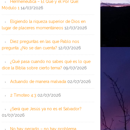
Hermenéutica – El Qué y el Por Qué:
Módulo 1
14/07/2026
Eligiendo la riqueza superior de Dios en
lugar de placeres momentáneos
12/07/2026
Diez preguntas en las que Pablo nos
pregunta: ¿No se dan cuenta?
12/07/2026
¿Qué pasa cuando no sabes qué es lo que
dice la Biblia sobre cierto tema?
09/07/2026
Actuando de manera malvada
02/07/2026
2 Timoteo 4:3
02/07/2026
¿Será que Jesús ya no es el Salvador?
01/07/2026
No hay pecado – no hay problema