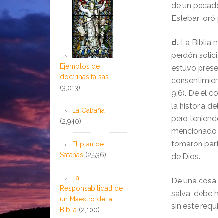
de un pecado 
Esteban oró 
d.
La Biblia 
perdón solici
Ejemplos de
estuvo prese
doctrinas falsas
consentimien
(3,013)
9:6). De él 
la historia d
La Cabaña
pero teniend
(2,940)
mencionado a
tomaron part
El plan de
Satanás
(2,536)
de Dios.
La
De una cosa 
Responsabilidad de
salva, debe 
un Maestro de la
sin este requi
Biblia
(2,100)