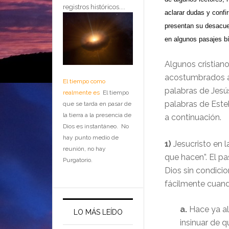
registros históricos....
aclarar dudas y confi
presentan su desacue
en algunos pasajes bí
Algunos cristian
acostumbrados al 
El tiempo como
palabras de Jes
realmente es
El tiempo
palabras de Est
que se tarda en pasar de
la tierra a la presencia de
a continuación.
Dios es instantáneo. No
hay punto medio de
1)
Jesucristo en l
reunión, no hay
que hacen”. El p
Purgatorio.
Dios sin condicio
fácilmente cuan
a.
Hace ya al
LO MÁS LEÍDO
insinuar de q