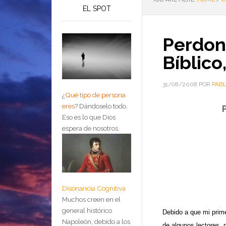
EL SPOT
Perdon
Bíblico
31/08/2008
POR
PAB
¿
Qué tipo de persona
eres
?
Dándoselo todo.
Eso es lo que Dios
espera de nosotros.
Disonancia Cognitiva
Muchos creen en el
general histórico
Debido a que mi prime
Napoleón, debido a los
de algunos lectores,