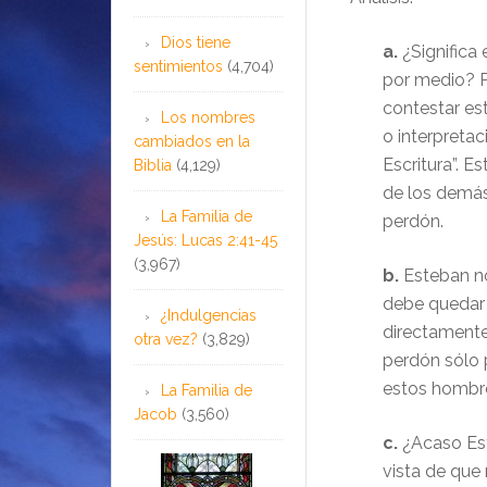
Dios tiene
a.
¿Significa
sentimientos
(4,704)
por medio? P
contestar es
Los nombres
o interpretac
cambiados en la
Escritura”. E
Biblia
(4,129)
de los demás
La Familia de
perdón.
Jesús: Lucas 2:41-45
(3,967)
b.
Esteban no
debe quedar b
¿Indulgencias
directamente
otra vez?
(3,829)
perdón sólo 
estos hombre
La Familia de
Jacob
(3,560)
c.
¿Acaso Est
vista de que