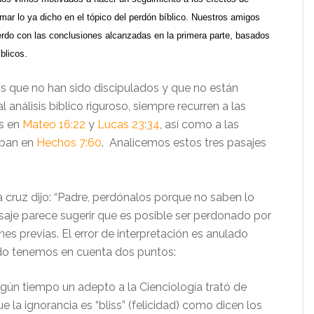
rmar lo ya dicho en el tópico del perdón bíblico. Nuestros amigos
rdo con las conclusiones alcanzadas en la primera parte, basados
blicos.
os que no han sido discipulados y que no están
análisis bíblico riguroso, siempre recurren a las
ús en
Mateo 16:22
y
Lucas 23:34
, así como a las
eban en
Hechos 7:60
. Analicemos estos tres pasajes
a cruz dijo: “Padre, perdónalos porque no saben lo
asaje parece sugerir que es posible ser perdonado por
nes previas. El error de interpretación es anulado
do tenemos en cuenta dos puntos:
gún tiempo un adepto a la Cienciología trató de
ue la ignorancia es “bliss” (felicidad) como dicen los