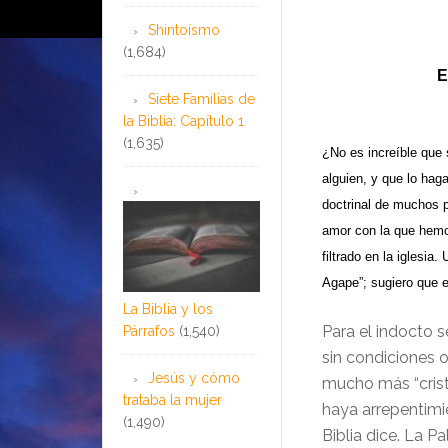
Shintoísmo
(1,684)
E
Siete Familias de
la Biblia: Capítulo 1
(1,635)
¿No es increíble que 
alguien, y que lo hag
doctrinal de muchos p
amor con la que hemo
filtrado en la iglesia
Agape”; sugiero que el
La Biblia y los
Para el indocto 
Párrafos
(1,540)
sin condiciones o
Jesús y cómo
mucho más “cristi
trataba la mujer
haya arrepentimi
(1,490)
Biblia dice. La P