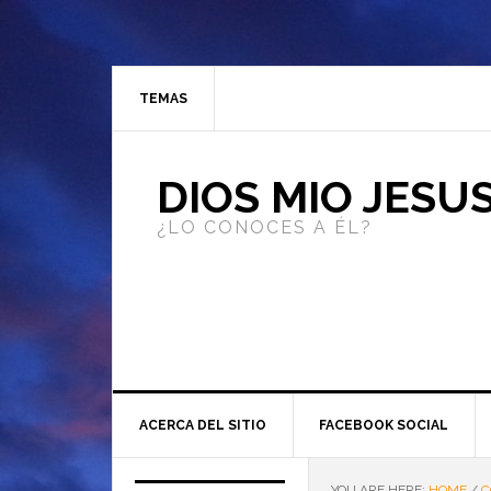
TEMAS
DIOS MIO JESU
¿LO CONOCES A ÉL?
ACERCA DEL SITIO
FACEBOOK SOCIAL
YOU ARE HERE:
HOME
/
C