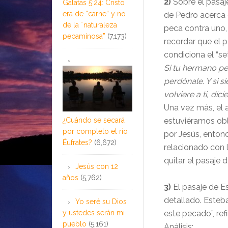
2)
Sobre el pasaj
Gálatas 5:24: Cristo
era de “carne” y no
de Pedro acerca
de la ¨naturaleza
peca contra uno, 
pecaminosa”
(7,173)
recordar que el p
condiciona el “se
Si tu hermano pe
perdónale. Y si si
volviere a ti, di
Una vez más, el a
¿Cuándo se secará
estuviéramos obl
por completo el río
por Jesús, enton
Éufrates?
(6,672)
relacionado con l
quitar el pasaje de
Jesús con 12
años
(5,762)
3)
El pasaje de E
detallado. Esteb
Yo seré su Dios
y ustedes serán mi
este pecado”, ref
pueblo
(5,161)
Análisis: