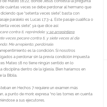
e de Mateo 18:22, donde Jesús contesta la pregunta
 de cuántas veces se debe perdonar al hermano que
diciendo que “setenta veces siete”, basta con
asaje paralelo es Lucas 17:3-4. Este pasaje cualifica o
tenta veces siete”, ya que dice así:
care contra ti, repréndele;
y se arrepintiere
,
ete veces pecare contra ti, y siete veces al día
ciendo: Me arrepiento; perdónale.
rrepentimiento es la condición. Si nosotros
igados a perdonar sin la previa condición impuesta
ces Mateo 18 no tiene ningún sentido en lo
a disciplina dentro de la iglesia. Bien haríamos en
 la Biblia.
steban en Hechos 7 requiere un examen más
an, a punto de morir, expresa “no les tomes en cuenta
iriéndose a sus ejecutores.