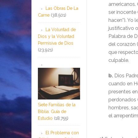
americanos. 
Las Obras De La
ser inocente 
Carne
(38,501)
hacen”). Yo l
justificativo
La Voluntad de
Palabra de D
Dios y la Voluntad
Permisiva de Dios
del corazón (1
(23,921)
que respecto 
culpable.
b.
Dios Padre
cuando en H
presentes en 
perdonados (
Siete Familias de la
hombres, sac
Biblia: Guía de
el arrepentim
Estudio
(18,755)
El Problema con