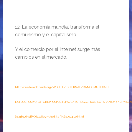
12. La economía mundial transforma el
comunismo y el capitalismo.
Y el comercio por el Internet surge más
cambios en el mercado.
http://web.worldbank.org/WBSITE/EXTERNAL/BANCOMUNDIAL/
EXTDECPGSPA/EXTGBLPROSPECTSPA/EXTCHLGBLPROSPECTSPA/0,,menuPK:6270
64218926~piPK:64218953~theSitePK:627004,00.html