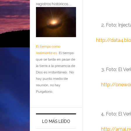
registros históricos....
Foto
:
Inject
…
http://data4.b
El tiempo como
realmente es
El tiempo
que se tarda en pasar de
la tierra a la presencia de
Foto: El Ver
Dios es instantáneo. No
hay punto medio de
……….
http://onewo
reunión, no hay
Purgatorio.
Foto: El Ver
LO MÁS LEÍDO
……….
http://amal.