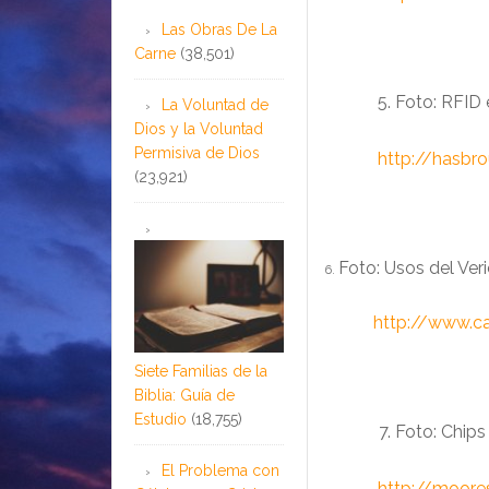
Las Obras De La
Carne
(38,501)
Foto: RFID 
La Voluntad de
Dios y la Voluntad
Permisiva de Dios
……….
http://hasbro
(23,921)
Foto: Usos del Veri
6.
……..
http://www.car
Siete Familias de la
Biblia: Guía de
Estudio
(18,755)
Foto: Chips
El Problema con
……….
http://moore