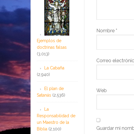
Nombre
*
Ejemplos de
doctrinas falsas
(3,013)
Correo electróni
La Cabaña
(2,940)
El plan de
Web
Satanás
(2,536)
La
Responsabilidad de
un Maestro de la
Guardar mi nombr
Biblia
(2,100)