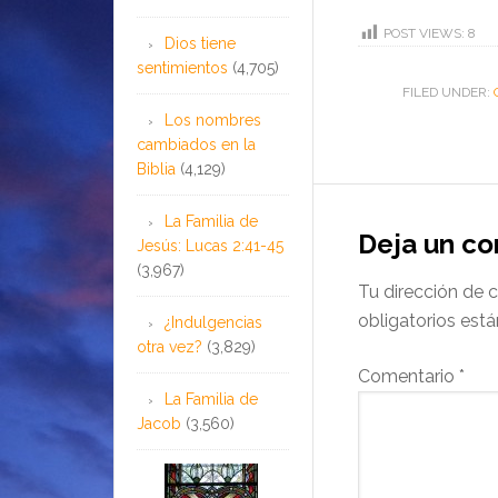
POST VIEWS:
8
Dios tiene
sentimientos
(4,705)
FILED UNDER:
Los nombres
cambiados en la
Biblia
(4,129)
La Familia de
Deja un c
Jesús: Lucas 2:41-45
(3,967)
Tu dirección de c
obligatorios es
¿Indulgencias
otra vez?
(3,829)
Comentario
*
La Familia de
Jacob
(3,560)