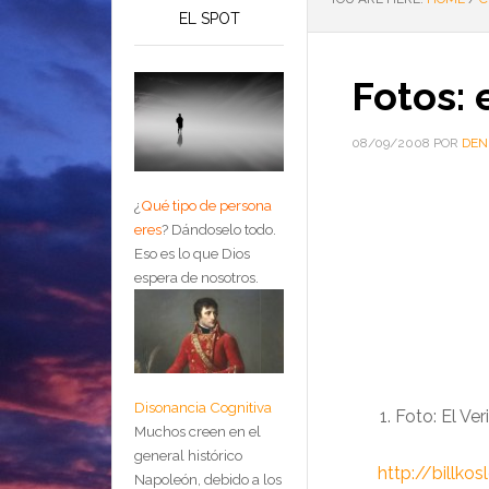
EL SPOT
Fotos: 
08/09/2008
POR
DEN
¿
Qué tipo de persona
eres
?
Dándoselo todo.
Eso es lo que Dios
espera de nosotros.
Disonancia Cognitiva
Foto: El V
Muchos creen en el
general histórico
……….
http://billk
Napoleón, debido a los