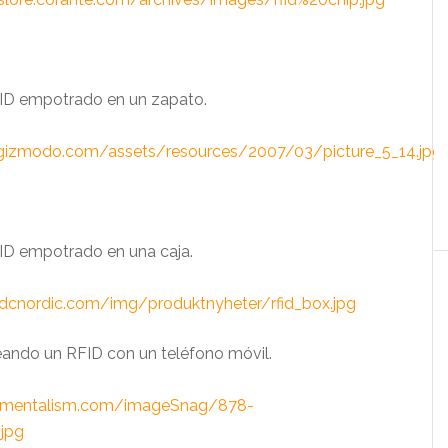
FID empotrado en un zapato.
.gizmodo.com/assets/resources/2007/03/picture_5_14.jpg
ID empotrado en una caja.
dcnordic.com/img/produktnyheter/rfid_box.jpg
ando un RFID con un teléfono móvil.
lementalism.com/imageSnag/878-
jpg