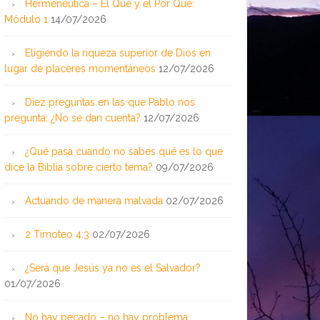
Hermenéutica – El Qué y el Por Qué:
Módulo 1
14/07/2026
Eligiendo la riqueza superior de Dios en
lugar de placeres momentáneos
12/07/2026
Diez preguntas en las que Pablo nos
pregunta: ¿No se dan cuenta?
12/07/2026
¿Qué pasa cuando no sabes qué es lo que
dice la Biblia sobre cierto tema?
09/07/2026
Actuando de manera malvada
02/07/2026
jpg
2 Timoteo 4:3
02/07/2026
¿Será que Jesús ya no es el Salvador?
01/07/2026
No hay pecado – no hay problema