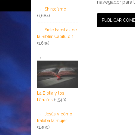
navegador para l
Shintoísmo
(1,684)
Siete Familias de
la Biblia: Capítulo 1
(1,635)
La Biblia y los
Párrafos
(1,540)
Jesús y cómo
trataba la mujer
(1,490)