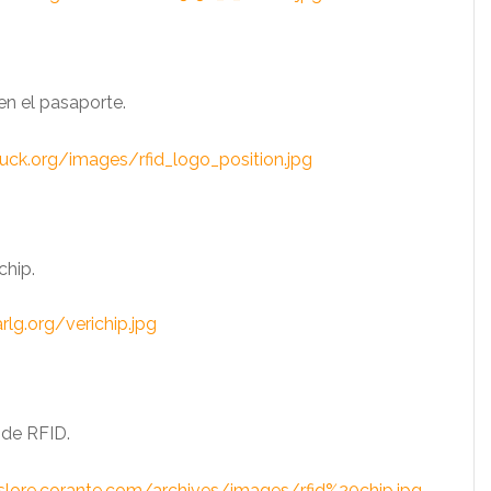
en el pasaporte.
uck.org/images/rfid_logo_position.jpg
chip.
lg.org/verichip.jpg
 de RFID.
slore.corante.com/archives/images/rfid%20chip.jpg