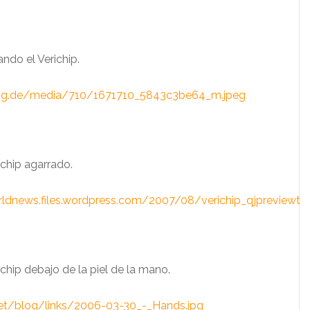
ando el Verichip.
log.de/media/710/1671710_5843c3be64_m.jpeg
ichip agarrado.
rldnews.files.wordpress.com/2007/08/verichip_qjpreviewth.
ichip debajo de la piel de la mano.
net/blog/links/2006-03-30_-_Hands.jpg