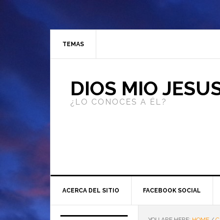
TEMAS
DIOS MIO JESU
¿LO CONOCES A ÉL?
ACERCA DEL SITIO
FACEBOOK SOCIAL
YOU ARE HERE:
HOME
/
C