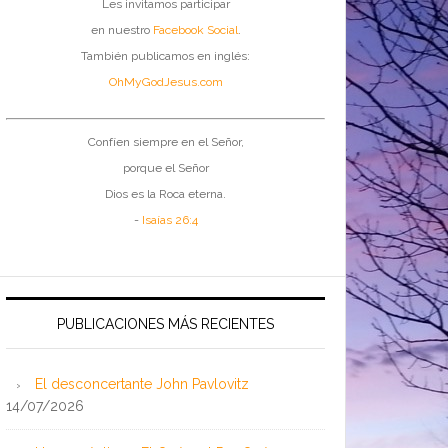
Les invitamos participar
en nuestro
Facebook Social
.
También publicamos en inglés:
OhMyGodJesus.com
Confíen siempre en el Señor,
porque el Señor
Dios es la Roca eterna.
-
Isaías 26:4
PUBLICACIONES MÁS RECIENTES
El desconcertante John Pavlovitz
14/07/2026
rfid.jpg