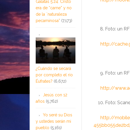
Gálatas 5:24: Cristo
era de “carne” y no
de la ¨naturaleza
pecaminosa”
(7,173)
Foto: un R
……….
http://cache
¿Cuándo se secará
Foto: un RF
por completo el río
Éufrates?
(6,672)
……….
http://www.a
Jesús con 12
años
(5,762)
Foto: Scane
Yo seré su Dios
……….
http://mobi
y ustedes serán mi
455bb055de2bd.
pueblo
(5,161)