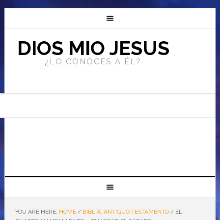
DIOS MIO JESUS
¿LO CONOCES A ÉL?
YOU ARE HERE:
HOME
/
BIBLIA: ANTIGUO TESTAMENTO
/
EL