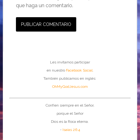
que haga un comentario.
Les invitamos participar
en nuestro
Facebook Social
.
También publicamos en inglés:
OhMyGodJesus.com
Confíen siempre en el Señor,
porque el Señor
Dios es la Roca eterna.
-
Isaías 26:4